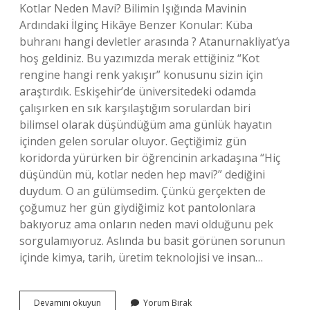
Kotlar Neden Mavi? Bilimin Işığında Mavinin
Ardındaki İlginç Hikâye Benzer Konular: Küba
buhranı hangi devletler arasında ? Atanurnakliyat’ya
hoş geldiniz. Bu yazımızda merak ettiğiniz “Kot
rengine hangi renk yakışır” konusunu sizin için
araştırdık. Eskişehir’de üniversitedeki odamda
çalışırken en sık karşılaştığım sorulardan biri
bilimsel olarak düşündüğüm ama günlük hayatın
içinden gelen sorular oluyor. Geçtiğimiz gün
koridorda yürürken bir öğrencinin arkadaşına “Hiç
düşündün mü, kotlar neden hep mavi?” dediğini
duydum. O an gülümsedim. Çünkü gerçekten de
çoğumuz her gün giydiğimiz kot pantolonlara
bakıyoruz ama onların neden mavi olduğunu pek
sorgulamıyoruz. Aslında bu basit görünen sorunun
içinde kimya, tarih, üretim teknolojisi ve insan…
Kot
Devamını okuyun
Yorum Bırak