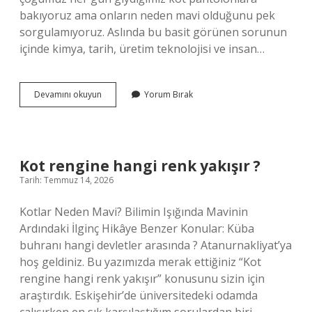
bakıyoruz ama onların neden mavi olduğunu pek
sorgulamıyoruz. Aslında bu basit görünen sorunun
içinde kimya, tarih, üretim teknolojisi ve insan…
Kot
Devamını okuyun
Yorum Bırak
rengine
hangi
renk
yakışır
?
Kot rengine hangi renk yakışır ?
Tarih: Temmuz 14, 2026
Kotlar Neden Mavi? Bilimin Işığında Mavinin
Ardındaki İlginç Hikâye Benzer Konular: Küba
buhranı hangi devletler arasında ? Atanurnakliyat’ya
hoş geldiniz. Bu yazımızda merak ettiğiniz “Kot
rengine hangi renk yakışır” konusunu sizin için
araştırdık. Eskişehir’de üniversitedeki odamda