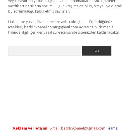
veya araştırma yükümlülüğümüz bulunmamaktadır. Ancak, üyelerimiz
yazdıkları içeriklerin sorumluluğunu taşımakta olup, siteye üye olarak
bu sorumluluğu kabul etmiş sayılırlar.
Hukuka ve yasal düzenlemelere aykırı olduğunu düşündüğünüz
içerikleri,
backlinkpanelicomtr@gmail.com
adresine bildirmeniz
halinde, ilgili içerikler yasal süre içerisinde sitemizden kaldırılacaktır.
Arama
res
Reklam ve İletişim:
E-mail:
backlinkpaneli@gmail.com
Teams: