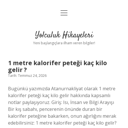
menüyü
Anasayfa
aç
Gizlilik Politikası
Yolculuk Hikayeleri
Yasal Uyarı
Yeni başlangıçlara ilham veren bilgiler!
Hakkımızda
Yolculuk
1 metre kalorifer peteği kaç kilo
gelir ?
Hikayeleri
Tarih: Temmuz 24, 2026
Yazılar
Bugünkü yazımızda Atanurnakliyat olarak 1 metre
kalorifer peteği kaç kilo gelir hakkında kapsamlı
notlar paylaşıyoruz. Giriş: Isı, İnsan ve Bilgi Arayışı
Bir kış sabahı, pencerenin önünde duran bir
kalorifer peteğine bakarken, onun ağırlığını merak
edebilirsiniz: 1 metre kalorifer peteği kaç kilo gelir?