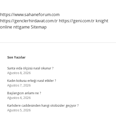
sayfalaması
https://www.sahaneforum.com
https://genclerhirdavat.com.tr
https://geni.com.tr
knight
online
nttgame
Sitemap
Sidebar
Son Yazılar
Sunta vida ölçüsü nasıl okunur ?
Ağustos 8, 2026
Kadın kokusu erkeği nasıl etkiler ?
Ağustos 7, 2026
Başlangıcın anlamı ne ?
Ağustos 6, 2026
Karlıdere caddesinden hangi otobüsler geçiyor ?
Ağustos 5, 2026