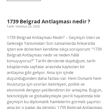
kulak
olmanın
deyiminin
anlamı
nedir
1739 Belgrad Antlaşması nedir ?
?
Tarih: Temmuz 20, 2026
1739 Belgrad Antlaşması Nedir? – Geçmişin İzleri ve
Geleceğe Yansımaları Son zamanlarda Ankara’da
işten eve dönerken kendime sıkça soruyorum: “1739
Belgrad Antlaşması nedir ve neden hâlâ
konuşuyoruz?” Tarihi derslerde duyduğum, tarih
kitaplarında sayfalar arasında kaybolan bir
antlaşma gibi geliyor. Ama işin içinde
düşündüğünden daha fazlası var. Hem Osmanlı hem
Avusturya için sınırları belirleyen, politik ve
ekonomik dengeyi şekillendiren bir anlaşma. Bugün,
teknolojiyle ve globalleşmeyle çevrili hayatımda bile
geçmişin bu diplomatik hamlelerini görmek şaşırtıcı
ama bir o kadar da öğretici. 1739 Belgrad Antlaşması