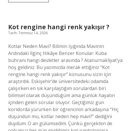
rengine
hangi
renk
yakışır
?
Kot rengine hangi renk yakışır ?
Tarih: Temmuz 14, 2026
Kotlar Neden Mavi? Bilimin Işığında Mavinin
Ardındaki İlginç Hikâye Benzer Konular: Küba
buhranı hangi devletler arasında ? Atanurnakliyat’ya
hoş geldiniz. Bu yazımızda merak ettiğiniz “Kot
rengine hangi renk yakışır” konusunu sizin için
araştırdık. Eskişehir’de üniversitedeki odamda
çalışırken en sık karşılaştığım sorulardan biri
bilimsel olarak düşündüğüm ama günlük hayatın
içinden gelen sorular oluyor. Geçtiğimiz gün
koridorda yürürken bir öğrencinin arkadaşına “Hiç
düşündün mü, kotlar neden hep mavi?” dediğini
duydum. O an gülümsedim. Çünkü gerçekten de
çoğumuz her gün giydiğimiz kot pantolonlara