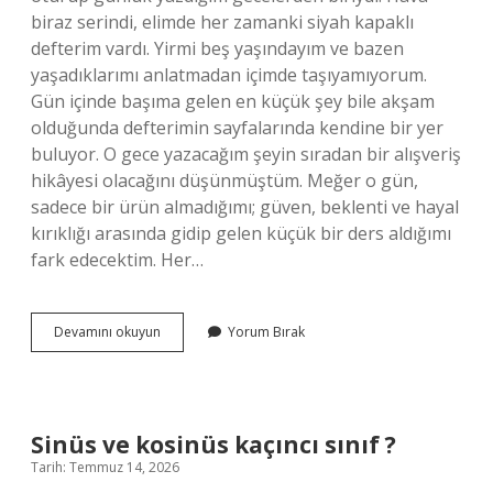
biraz serindi, elimde her zamanki siyah kapaklı
defterim vardı. Yirmi beş yaşındayım ve bazen
yaşadıklarımı anlatmadan içimde taşıyamıyorum.
Gün içinde başıma gelen en küçük şey bile akşam
olduğunda defterimin sayfalarında kendine bir yer
buluyor. O gece yazacağım şeyin sıradan bir alışveriş
hikâyesi olacağını düşünmüştüm. Meğer o gün,
sadece bir ürün almadığımı; güven, beklenti ve hayal
kırıklığı arasında gidip gelen küçük bir ders aldığımı
fark edecektim. Her…
Markanın
Devamını okuyun
Yorum Bırak
çakma
olduğunu
nasıl
anlarız
?
Sinüs ve kosinüs kaçıncı sınıf ?
Tarih: Temmuz 14, 2026