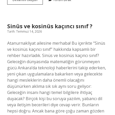
ve
kosinüs
kaçıncı
sınıf
?
Sinüs ve kosinüs kaçıncı sınıf ?
Tarih: Temmuz 14, 2026
Atanurnakliyat ailesine merhaba! Bu içerikte “Sinüs
ve kosinüs kaçıncı sınıf” hakkında kapsamlı bir
rehber hazırladık. Sinüs ve kosinüs kaçıncı sınıf?
Geleceğin dünyasında matematiğin görünmeyen
gücü Ankara’da teknoloji haberlerini takip ederken,
yeni çıkan uygulamalara bakarken veya gelecekte
hangi mesleklerin daha önemli olacağını
düşünürken aklıma sık sık aynı soru geliyor:
Geleceğin insanı hangi temel bilgilere ihtiyaç
duyacak? Birçok kişi bu soruya yazılım, yabancı dil
veya iletişim becerileri diye cevap verir. Bunların
hepsi doğru. Ancak bana göre çoğu zaman gözden