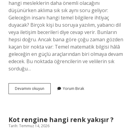
hangi mesleklerin daha önemli olacağını
düşünürken aklıma sık sık aynı soru geliyor:
Geleceğin insanı hangi temel bilgilere ihtiyaç
duyacak? Birçok kişi bu soruya yazılım, yabancı dil
veya iletişim becerileri diye cevap verir. Bunların
hepsi doğru. Ancak bana göre çoğu zaman gözden
kaçan bir nokta var: Temel matematik bilgisi hâlâ
geleceğin en güçlü araçlarından biri olmaya devam
edecek. Bu noktada öğrencilerin ve velilerin sık
sorduğu…
Sinüs
Devamını okuyun
Yorum Bırak
ve
kosinüs
kaçıncı
sınıf
?
Kot rengine hangi renk yakışır ?
Tarih: Temmuz 14, 2026