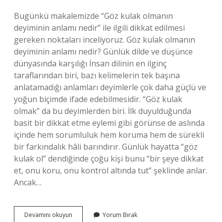
Bugünkü makalemizde “Göz kulak olmanın
deyiminin anlamı nedir” ile ilgili dikkat edilmesi
gereken noktaları inceliyoruz. Göz kulak olmanın
deyiminin anlamı nedir? Günlük dilde ve düşünce
dünyasında karşılığı İnsan dilinin en ilginç
taraflarından biri, bazı kelimelerin tek başına
anlatamadığı anlamları deyimlerle çok daha güçlü ve
yoğun biçimde ifade edebilmesidir. “Göz kulak
olmak” da bu deyimlerden biri. İlk duyulduğunda
basit bir dikkat etme eylemi gibi görünse de aslında
içinde hem sorumluluk hem koruma hem de sürekli
bir farkındalık hâli barındırır. Günlük hayatta “göz
kulak ol” dendiğinde çoğu kişi bunu “bir şeye dikkat
et, onu koru, onu kontrol altında tut” şeklinde anlar.
Ancak…
Göz
Devamını okuyun
Yorum Bırak