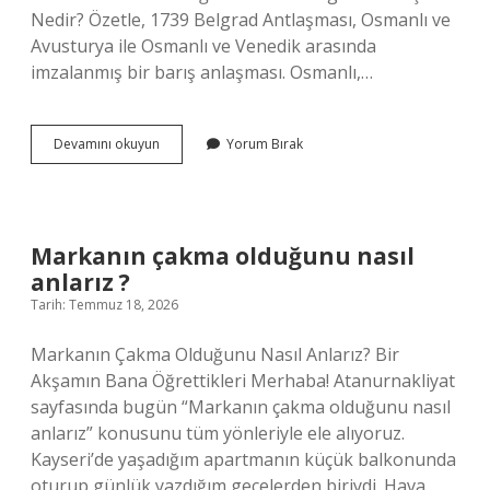
Nedir? Özetle, 1739 Belgrad Antlaşması, Osmanlı ve
Avusturya ile Osmanlı ve Venedik arasında
imzalanmış bir barış anlaşması. Osmanlı,…
1739
Devamını okuyun
Yorum Bırak
Belgrad
Antlaşması
nedir
?
Markanın çakma olduğunu nasıl
anlarız ?
Tarih: Temmuz 18, 2026
Markanın Çakma Olduğunu Nasıl Anlarız? Bir
Akşamın Bana Öğrettikleri Merhaba! Atanurnakliyat
sayfasında bugün “Markanın çakma olduğunu nasıl
anlarız” konusunu tüm yönleriyle ele alıyoruz.
Kayseri’de yaşadığım apartmanın küçük balkonunda
oturup günlük yazdığım gecelerden biriydi. Hava