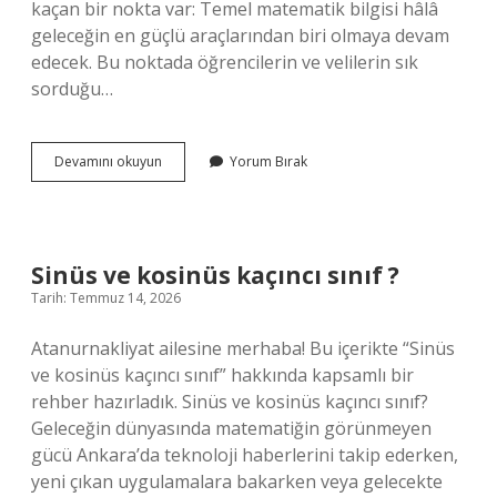
kaçan bir nokta var: Temel matematik bilgisi hâlâ
geleceğin en güçlü araçlarından biri olmaya devam
edecek. Bu noktada öğrencilerin ve velilerin sık
sorduğu…
Sinüs
Devamını okuyun
Yorum Bırak
ve
kosinüs
kaçıncı
sınıf
?
Sinüs ve kosinüs kaçıncı sınıf ?
Tarih: Temmuz 14, 2026
Atanurnakliyat ailesine merhaba! Bu içerikte “Sinüs
ve kosinüs kaçıncı sınıf” hakkında kapsamlı bir
rehber hazırladık. Sinüs ve kosinüs kaçıncı sınıf?
Geleceğin dünyasında matematiğin görünmeyen
gücü Ankara’da teknoloji haberlerini takip ederken,
yeni çıkan uygulamalara bakarken veya gelecekte