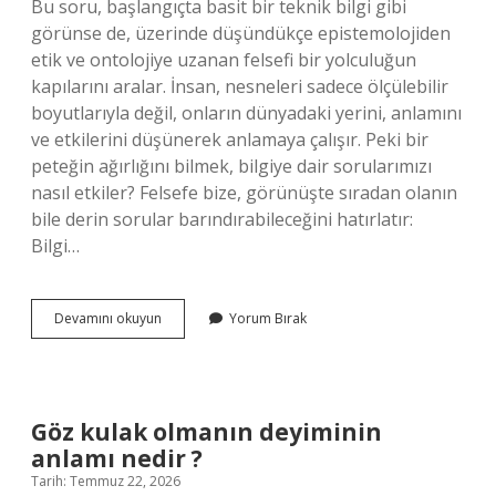
Bu soru, başlangıçta basit bir teknik bilgi gibi
görünse de, üzerinde düşündükçe epistemolojiden
etik ve ontolojiye uzanan felsefi bir yolculuğun
kapılarını aralar. İnsan, nesneleri sadece ölçülebilir
boyutlarıyla değil, onların dünyadaki yerini, anlamını
ve etkilerini düşünerek anlamaya çalışır. Peki bir
peteğin ağırlığını bilmek, bilgiye dair sorularımızı
nasıl etkiler? Felsefe bize, görünüşte sıradan olanın
bile derin sorular barındırabileceğini hatırlatır:
Bilgi…
1
Devamını okuyun
Yorum Bırak
metre
kalorifer
peteği
kaç
kilo
Göz kulak olmanın deyiminin
gelir
anlamı nedir ?
?
Tarih: Temmuz 22, 2026