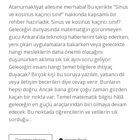
Atanurnakliyat ailesine merhaba! Bu içerikte “Sinüs
ve kosinüs kaçıncı sınıf” hakkında kapsamlı bir
rehber hazırladık. Sinüs ve kosinüs kaçıncı sınıf?
Geleceğin dünyasında matematiğin görünmeyen
gücü Ankara’da teknoloji haberlerini takip ederken,
yeni çıkan uygulamalara bakarken veya gelecekte
hangi mesleklerin daha önemli olacağını
düşünürken aklıma sık sık aynı soru geliyor:
Geleceğin insanı hangi temel bilgilere ihtiyaç
duyacak? Birçok kişi bu soruya yazılım, yabancı dil
veya iletişim becerileri diye cevap verir. Bunların
hepsi doğru. Ancak bana göre çoğu zaman gözden
kaçan bir nokta var: Temel matematik bilgisi hâlâ
geleceğin en güçlü araçlarından biri olmaya devam
edecek. Bu noktada öğrencilerin ve velilerin sık
sorduğu…
Sinüs
Devamını okuyun
Yorum Bırak