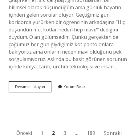
çalışırken en sık karşılaştığım sorulardan biri
bilimsel olarak düşündüğüm ama günlük hayatın
içinden gelen sorular oluyor. Geçtiğimiz gün
koridorda yürürken bir öğrencinin arkadaşına “Hiç
düşündün mü, kotlar neden hep mavi?” dediğini
duydum. O an gülümsedim. Çünkü gerçekten de
çoğumuz her gün giydiğimiz kot pantolonlara
bakıyoruz ama onların neden mavi olduğunu pek
sorgulamıyoruz. Aslında bu basit görünen sorunun
içinde kimya, tarih, üretim teknolojisi ve insan…
Kot
Devamını okuyun
Yorum Bırak
rengine
hangi
renk
yakışır
?
Yazı
Önceki
1
2
3
…
189
Sonraki