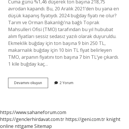
Cuma günü %1,46 düşerek ton başına 218,75
avrodan kapandı. Bu, 20 Aralık 2021’den bu yana en
düşük kapanış fiyatıydı. 2024 buğday fiyatı ne olur?
Tarım ve Orman Bakanlığı’na bağlı Toprak
Mahsulleri Ofisi (TMO) tarafından bu yıl hububat
alım fiyatları sessiz sedasız yazılı olarak duyuruldu.
Ekmeklik buğday için ton başına 9 bin 250 TL,
makarnalık buğday için 10 bin TL fiyat belirleyen
TMO, arpanın fiyatını ton başına 7 bin TL’ye çıkardı.
1 kile buğday kaç…
Dünya
Devamını okuyun
2 Yorum
Buğday
Fiyatları
Kaç
Dolar
https://www.sahaneforum.com
https://genclerhirdavat.com.tr
https://geni.com.tr
knight
online
nttgame
Sitemap