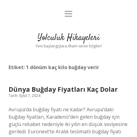
menüyü
Anasayfa
aç
Gizlilik Politikası
Yolculuk Hikayeleri
Yasal Uyarı
Yeni başlangıçlara ilham veren bilgiler!
Hakkımızda
Etiket:
1 dönüm kaç kilo buğday verir
Dünya Buğday Fiyatları Kaç Dolar
Tarih: Eylül 7, 2024
Avrupa’da buğday fiyatı ne kadar? Avrupa’daki
buğday fiyatları, Karadeniz’den gelen buğday için
güçlü rekabet nedeniyle iki yılın en düşük seviyesine
geriledi. Euronext’te Aralık teslimatlı buğday fiyatı