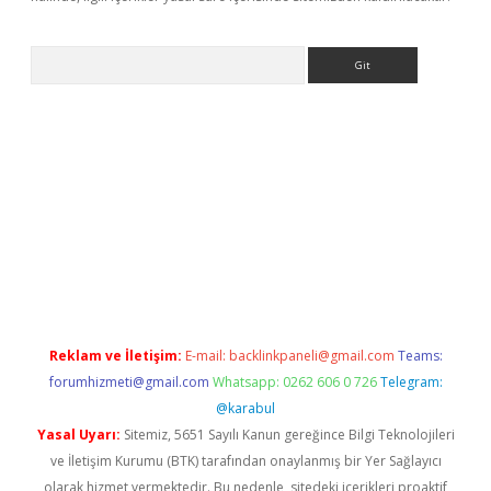
Arama
r güncel adres
Reklam ve İletişim:
E-mail:
backlinkpaneli@gmail.com
Teams:
forumhizmeti@gmail.com
Whatsapp: 0262 606 0 726
Telegram:
@karabul
Yasal Uyarı:
Sitemiz, 5651 Sayılı Kanun gereğince Bilgi Teknolojileri
ve İletişim Kurumu (BTK) tarafından onaylanmış bir Yer Sağlayıcı
olarak hizmet vermektedir. Bu nedenle, sitedeki içerikleri proaktif