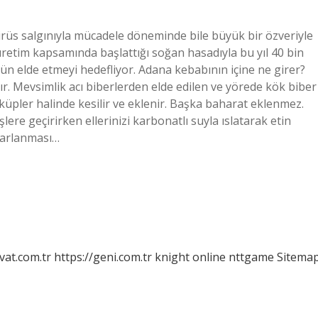
rüs salgınıyla mücadele döneminde bile büyük bir özveriyle
 üretim kapsamında başlattığı soğan hasadıyla bu yıl 40 bin
n elde etmeyi hedefliyor. Adana kebabının içine ne girer?
lır. Mevsimlik acı biberlerden elde edilen ve yörede kök biber
 küpler halinde kesilir ve eklenir. Başka baharat eklenmez.
lere geçirirken ellerinizi karbonatlı suyla ıslatarak etin
ayarlanması…
vat.com.tr
https://geni.com.tr
knight online
nttgame
Sitema