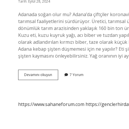
Tarih: Eylül 28, 2024
Adanada soğan olur mu? Adana’da çiftçiler koronavi
tarımsal faaliyetlerini sürdürüyor. Üretici, tarımsal
dönümlük tarım arazisinden yaklaşık 160 bin ton ürü
Kuzu eti, kuzu kuyruk yağı, acı biber ve tuzdan yapı
olarak adlandırılan kırmızı biber, taze olarak küçük
Adana kebap şişten düşmemesi için ne yapılır? Eti şiş
şişten kaymasını önleyebilirsiniz. Yağ oranının iyi 
Adana
Devamını okuyun
7 Yorum
Kebapta
Soğan
Olur
Mu
https://www.sahaneforum.com
https://genclerhirda