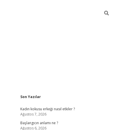
Sidebar
Son Yazılar
betexper giriş
betexpergir.net
betexper güncel
Kadın kokusu erkeği nasıl etkiler ?
Ağustos 7, 2026
Başlangıcın anlamı ne ?
Ağustos 6, 2026