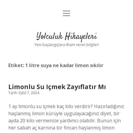
menüyü
Anasayfa
aç
Gizlilik Politikası
Yolculuk Hikayeleri
Yasal Uyarı
Yeni başlangıçlara ilham veren bilgiler!
Hakkımızda
Etiket:
1 litre suya ne kadar limon sıkılır
Limonlu Su Içmek Zayıflatır Mı
Tarih: Eylül 7, 2024
1 ay limonlu su içmek kaç kilo verdirir? Hazırladığınız
haşlanmış limon kürüyle uygulayacağınız diyet, bir
ayda 20 kilo vermenize yardımcı olabilir. Bunun için
her sabah aç karnına bir fincan haşlanmış limon