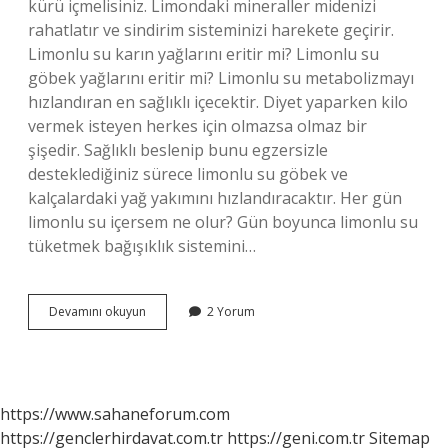
kürü içmelisiniz. Limondaki mineraller midenizi
rahatlatır ve sindirim sisteminizi harekete geçirir.
Limonlu su karın yağlarını eritir mi? Limonlu su
göbek yağlarını eritir mi? Limonlu su metabolizmayı
hızlandıran en sağlıklı içecektir. Diyet yaparken kilo
vermek isteyen herkes için olmazsa olmaz bir
şişedir. Sağlıklı beslenip bunu egzersizle
desteklediğiniz sürece limonlu su göbek ve
kalçalardaki yağ yakımını hızlandıracaktır. Her gün
limonlu su içersem ne olur? Gün boyunca limonlu su
tüketmek bağışıklık sistemini…
Limonlu
Devamını okuyun
2 Yorum
Su
Içmek
Zayıflatır
Mı
https://www.sahaneforum.com
https://genclerhirdavat.com.tr
https://geni.com.tr
Sitemap