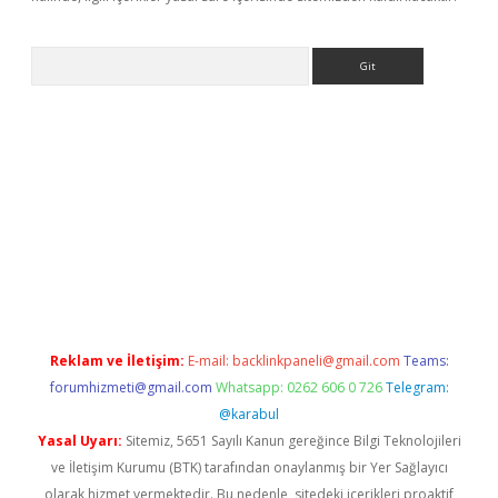
Arama
r güncel adres
Reklam ve İletişim:
E-mail:
backlinkpaneli@gmail.com
Teams:
forumhizmeti@gmail.com
Whatsapp: 0262 606 0 726
Telegram:
@karabul
Yasal Uyarı:
Sitemiz, 5651 Sayılı Kanun gereğince Bilgi Teknolojileri
ve İletişim Kurumu (BTK) tarafından onaylanmış bir Yer Sağlayıcı
olarak hizmet vermektedir. Bu nedenle, sitedeki içerikleri proaktif