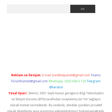
Arama
r güncel adres
Reklam ve İletişim:
E-mail:
backlinkpaneli@gmail.com
Teams:
forumhizmeti@gmail.com
Whatsapp: 0262 606 0 726
Telegram:
@karabul
Yasal Uyarı:
Sitemiz, 5651 Sayılı Kanun gereğince Bilgi Teknolojileri
ve İletişim Kurumu (BTK) tarafından onaylanmış bir Yer Sağlayıcı
olarak hizmet vermektedir. Bu nedenle, sitedeki içerikleri proaktif
olarak denetleme veya araştırma yükümlülüğümüz bulunmamaktadır.