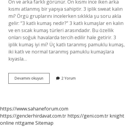
Ön ve arka farklı görünür. Ön kısmı ince iken arka
kısmı atlanmış bir yapıya sahiptir. 3 iplik sweat kalın
mı? Örgü gruplarını incelerken sıklıkla şu soru akla
gelir: “3 katlı kumaş nedir?” 3 katlı kumaşlar en kalın
ve en sıcak kumaş türleri arasındadır. Bu özellik
onları soğuk havalarda tercih edilir hale getirir. 3
iplik kumaş iyi mi? Üç katlı taranmış pamuklu kumaş,
iki katlı ve normal taranmış pamuklu kumaşlara
kıyasla…
2
Devamını okuyun
2 Yorum
Iplik
Mi
Daha
Kalın
3
https://www.sahaneforum.com
Iplik
https://genclerhirdavat.com.tr
https://geni.com.tr
knight
Mi
online
nttgame
Sitemap