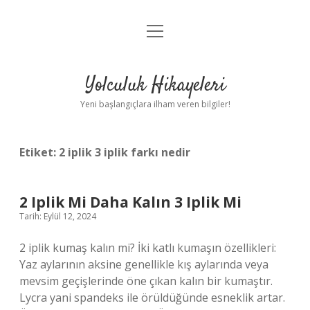
menüyü
Anasayfa
aç
Gizlilik Politikası
Yolculuk Hikayeleri
Yasal Uyarı
Yeni başlangıçlara ilham veren bilgiler!
Hakkımızda
Etiket:
2 iplik 3 iplik farkı nedir
2 Iplik Mi Daha Kalın 3 Iplik Mi
Tarih: Eylül 12, 2024
2 iplik kumaş kalın mi? İki katlı kumaşın özellikleri:
Yaz aylarının aksine genellikle kış aylarında veya
mevsim geçişlerinde öne çıkan kalın bir kumaştır.
Lycra yani spandeks ile örüldüğünde esneklik artar.