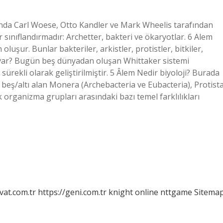
ında Carl Woese, Otto Kandler ve Mark Wheelis tarafından
r sınıflandırmadır: Archetter, bakteri ve ökaryotlar. 6 Alem
oluşur. Bunlar bakteriler, arkistler, protistler, bitkiler,
 var? Bugün beş dünyadan oluşan Whittaker sistemi
sürekli olarak geliştirilmiştir. 5 Âlem Nedir biyoloji? Burada
 beş/altı alan Monera (Archebacteria ve Eubacteria), Protista
 organizma grupları arasındaki bazı temel farklılıkları
vat.com.tr
https://geni.com.tr
knight online
nttgame
Sitema