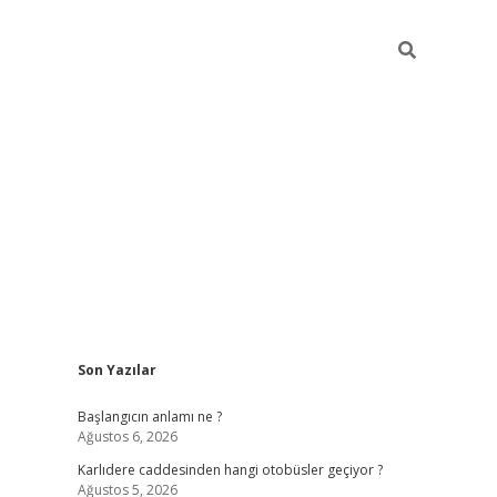
Sidebar
Son Yazılar
betexper giriş
betexpergir.net
betexper güncel 
Başlangıcın anlamı ne ?
Ağustos 6, 2026
Karlıdere caddesinden hangi otobüsler geçiyor ?
Ağustos 5, 2026