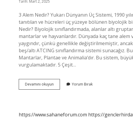
Tarih: Mart 2, 2025
3 Alem Nedir? Yukarı Dünyanın Üç Sistemi, 1990 yıl
tanıtılan ve hücreleri üç yüzeye bölünen biyolojik bi
Nedir? Biyolojik sınıflandırmada, alanlar altı gruptan 
mantarlar ve hayvanlardır. Dünyada kaç tane alem
yaygındır, çünkü genellikle değiştirilmemiştir, ancak 
beş/altı ATCING sınıflandırma sistemi sunacağız. Bu
Mantarlar, Plantae ve Animalia’dır. Bu sistem, büyük
vurgulamaktadır. 5 Çeşit…
Kaç
Devamını okuyun
Yorum Bırak
Üst
Alem
Var
https://www.sahaneforum.com
https://genclerhirda