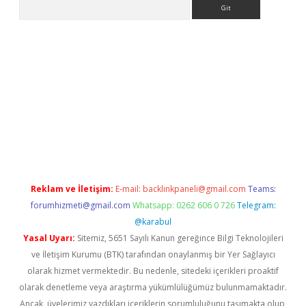
Arama
r güncel adres
Reklam ve İletişim:
E-mail:
backlinkpaneli@gmail.com
Teams:
forumhizmeti@gmail.com
Whatsapp: 0262 606 0 726
Telegram:
@karabul
Yasal Uyarı:
Sitemiz, 5651 Sayılı Kanun gereğince Bilgi Teknolojileri
ve İletişim Kurumu (BTK) tarafından onaylanmış bir Yer Sağlayıcı
olarak hizmet vermektedir. Bu nedenle, sitedeki içerikleri proaktif
olarak denetleme veya araştırma yükümlülüğümüz bulunmamaktadır.
Ancak, üyelerimiz yazdıkları içeriklerin sorumluluğunu taşımakta olup,