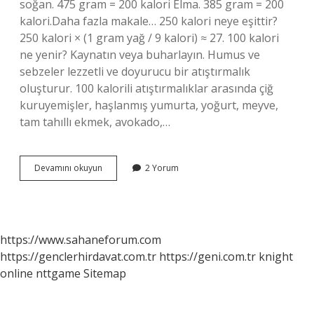
soğan. 475 gram = 200 kalori Elma. 385 gram = 200
kalori.Daha fazla makale… 250 kalori neye eşittir?
250 kalori × (1 gram yağ / 9 kalori) ≈ 27. 100 kalori
ne yenir? Kaynatın veya buharlayın. Humus ve
sebzeler lezzetli ve doyurucu bir atıştırmalık
oluşturur. 100 kalorili atıştırmalıklar arasında çiğ
kuruyemişler, haşlanmış yumurta, yoğurt, meyve,
tam tahıllı ekmek, avokado,…
200
Devamını okuyun
2 Yorum
Kalori
Ne
Yenir
https://www.sahaneforum.com
https://genclerhirdavat.com.tr
https://geni.com.tr
knight
online
nttgame
Sitemap