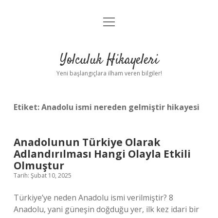
menüyü
Anasayfa
aç
Gizlilik Politikası
Yolculuk Hikayeleri
Yasal Uyarı
Yeni başlangıçlara ilham veren bilgiler!
Hakkımızda
Etiket:
Anadolu ismi nereden gelmiştir hikayesi
Anadolunun Türkiye Olarak
Adlandırılması Hangi Olayla Etkili
Olmuştur
Tarih: Şubat 10, 2025
Türkiye’ye neden Anadolu ismi verilmiştir? 8
Anadolu, yani güneşin doğduğu yer, ilk kez idari bir