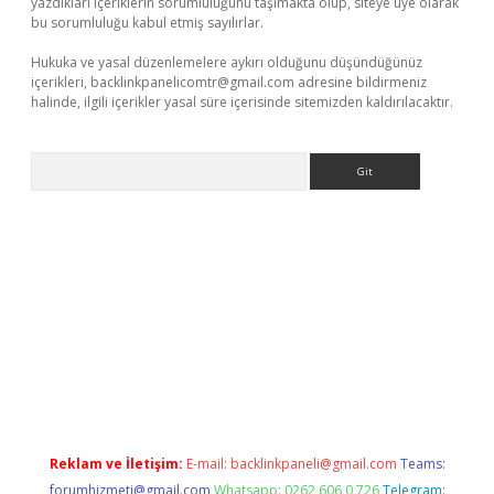
yazdıkları içeriklerin sorumluluğunu taşımakta olup, siteye üye olarak
bu sorumluluğu kabul etmiş sayılırlar.
Hukuka ve yasal düzenlemelere aykırı olduğunu düşündüğünüz
içerikleri,
backlinkpanelicomtr@gmail.com
adresine bildirmeniz
halinde, ilgili içerikler yasal süre içerisinde sitemizden kaldırılacaktır.
Arama
riş
betexpergir.net
betexper güncel adres
Reklam ve İletişim:
E-mail:
backlinkpaneli@gmail.com
Teams:
forumhizmeti@gmail.com
Whatsapp: 0262 606 0 726
Telegram: