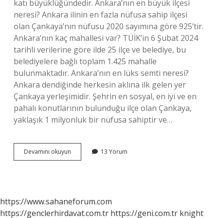
katı büyüklüğündedir. Ankara’nın en büyük ilçesi
neresi? Ankara ilinin en fazla nüfusa sahip ilçesi
olan Çankaya’nın nüfusu 2020 sayımına göre 925’tir.
Ankara’nın kaç mahallesi var? TÜİK’in 6 Şubat 2024
tarihli verilerine göre ilde 25 ilçe ve belediye, bu
belediyelere bağlı toplam 1.425 mahalle
bulunmaktadır. Ankara’nın en lüks semti neresi?
Ankara dendiğinde herkesin aklına ilk gelen yer
Çankaya yerleşimidir. Şehrin en sosyal, en iyi ve en
pahalı konutlarının bulunduğu ilçe olan Çankaya,
yaklaşık 1 milyonluk bir nüfusa sahiptir ve…
Ankaranın
Devamını okuyun
13 Yorum
En
Büyük
Mahallesi
Neresi
https://www.sahaneforum.com
https://genclerhirdavat.com.tr
https://geni.com.tr
knight