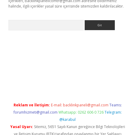
içerikleri,
backlinkpanelicomtr@gmail.com
adresine bildirmeniz
halinde, ilgili içerikler yasal süre içerisinde sitemizden kaldırılacaktır.
Arama
el adres
Reklam ve İletişim:
E-mail:
backlinkpaneli@gmail.com
Teams:
forumhizmeti@gmail.com
Whatsapp: 0262 606 0 726
Telegram:
@karabul
Yasal Uyarı:
Sitemiz, 5651 Sayılı Kanun gereğince Bilgi Teknolojileri
ve İletişim Kurumu (BTK) tarafından onaylanmış bir Yer Sağlayıcı