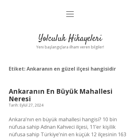
menüyü
Anasayfa
aç
Gizlilik Politikası
Yolculuk Hikayeleri
Yasal Uyarı
Yeni başlangıçlara ilham veren bilgiler!
Hakkımızda
Etiket:
Ankaranın en güzel ilçesi hangisidir
Ankaranın En Büyük Mahallesi
Neresi
Tarih: Eylül 27, 2024
Ankara’nın en büyük mahallesi hangisi? 10 bin
nüfusa sahip Adnan Kahveci ilçesi, 11’er kişilik
nüfusa sahip Türkiye’nin en küçük 12 ilçesinin 163