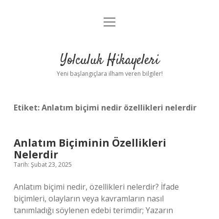
menüyü
Anasayfa
aç
Gizlilik Politikası
Yolculuk Hikayeleri
Yasal Uyarı
Yeni başlangıçlara ilham veren bilgiler!
Hakkımızda
Etiket:
Anlatım biçimi nedir özellikleri nelerdir
Anlatım Biçiminin Özellikleri
Nelerdir
Tarih: Şubat 23, 2025
Anlatım biçimi nedir, özellikleri nelerdir? İfade
biçimleri, olayların veya kavramların nasıl
tanımladığı söylenen edebi terimdir; Yazarın