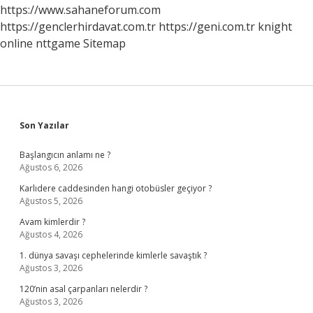
https://www.sahaneforum.com
https://genclerhirdavat.com.tr
https://geni.com.tr
knight
online
nttgame
Sitemap
Sidebar
Son Yazılar
Başlangıcın anlamı ne ?
Ağustos 6, 2026
Karlıdere caddesinden hangi otobüsler geçiyor ?
Ağustos 5, 2026
Avam kimlerdir ?
Ağustos 4, 2026
1. dünya savaşı cephelerinde kimlerle savaştık ?
Ağustos 3, 2026
120’nin asal çarpanları nelerdir ?
Ağustos 3, 2026