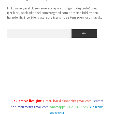
Hukuka ve yasal düzenlemelere aykırı olduğunu düşündüğünüz
içerikleri,
backlinkpanelicomtr@gmail.com
adresine bildirmeniz
halinde, ilgili içerikler yasal süre içerisinde sitemizden kaldırılacaktır.
Arama
r güncel adres
Reklam ve İletişim:
E-mail:
backlinkpaneli@gmail.com
Teams:
forumhizmeti@gmail.com
Whatsapp: 0262 606 0 726
Telegram:
@karabul