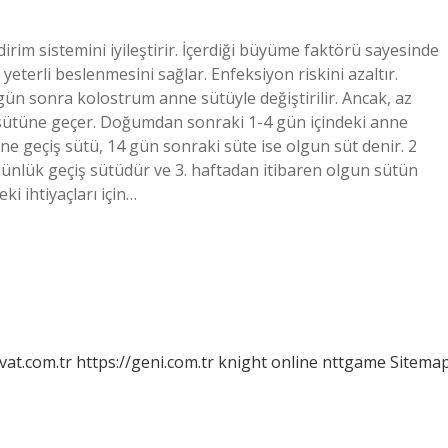
irim sistemini iyileştirir. İçerdiği büyüme faktörü sayesinde
yeterli beslenmesini sağlar. Enfeksiyon riskini azaltır.
ün sonra kolostrum anne sütüyle değiştirilir. Ancak, az
sütüne geçer. Doğumdan sonraki 1-4 gün içindeki anne
e geçiş sütü, 14 gün sonraki süte ise olgun süt denir. 2
günlük geçiş sütüdür ve 3. haftadan itibaren olgun sütün
ki ihtiyaçları için…
vat.com.tr
https://geni.com.tr
knight online
nttgame
Sitema