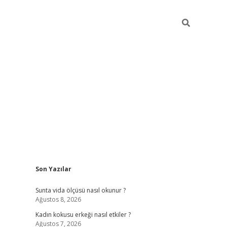
Sidebar
Son Yazılar
betexper giriş
betexpergir.net
betexper güncel
Sunta vida ölçüsü nasıl okunur ?
Ağustos 8, 2026
Kadın kokusu erkeği nasıl etkiler ?
Ağustos 7, 2026