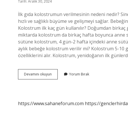
Tarih: Aralık 30, 2024
İlk gıda kolostrumun verilmesinin nedeni nedir? Sind
hızlı ve sağlıklı büyüme ve gelişmeyi sağlar. Bebeğin 
Kolostrum ilk kaç gün kullanılır? Doğumdan birkaç g
miktarda kolostrum da birkaç hafta boyunca anne 
sütüne kolostrum, 4 gün-2 hafta içindeki anne sütün
aylık bebeğe kolostrum verilir mi? Kolostrum 5-10 
özelliklerini alır. Kolostrum, yenidoğanın ilk günlerde
Bebeğe
Devamını okuyun
Yorum Bırak
Neden
Ilk
Kolostrum
Verilir
https://www.sahaneforum.com
https://genclerhirda