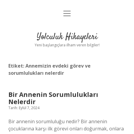
menüyü
Anasayfa
aç
Gizlilik Politikası
Yolculuk Hikayeleri
Yasal Uyarı
Yeni başlangıçlara ilham veren bilgiler!
Hakkımızda
Etiket:
Annemizin evdeki görev ve
sorumlulukları nelerdir
Bir Annenin Sorumlulukları
Nelerdir
Tarih: Eylül 7, 2024
Bir annenin sorumluluğu nedir? Bir annenin
çocuklarına karşı ilk görevi onları doğurmak, onlara