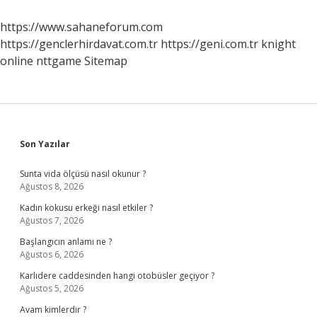
https://www.sahaneforum.com
https://genclerhirdavat.com.tr
https://geni.com.tr
knight
online
nttgame
Sitemap
Sidebar
Son Yazılar
Sunta vida ölçüsü nasıl okunur ?
Ağustos 8, 2026
Kadın kokusu erkeği nasıl etkiler ?
Ağustos 7, 2026
Başlangıcın anlamı ne ?
Ağustos 6, 2026
Karlıdere caddesinden hangi otobüsler geçiyor ?
Ağustos 5, 2026
Avam kimlerdir ?