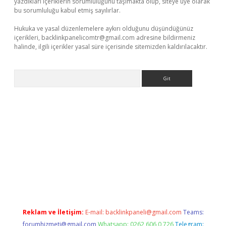
yazdıkları içeriklerin sorumluluğunu taşımakta olup, siteye üye olarak
bu sorumluluğu kabul etmiş sayılırlar.
Hukuka ve yasal düzenlemelere aykırı olduğunu düşündüğünüz
içerikleri,
backlinkpanelicomtr@gmail.com
adresine bildirmeniz
halinde, ilgili içerikler yasal süre içerisinde sitemizden kaldırılacaktır.
Arama
r güncel adres
Reklam ve İletişim:
E-mail:
backlinkpaneli@gmail.com
Teams:
forumhizmeti@gmail.com
Whatsapp: 0262 606 0 726
Telegram: