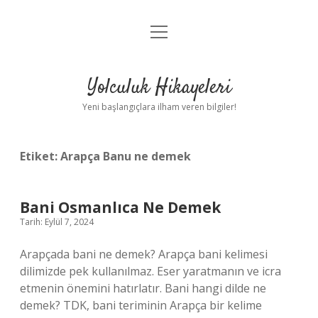
menüyü
Anasayfa
aç
Gizlilik Politikası
Yolculuk Hikayeleri
Yasal Uyarı
Yeni başlangıçlara ilham veren bilgiler!
Hakkımızda
Etiket:
Arapça Banu ne demek
Bani Osmanlıca Ne Demek
Tarih: Eylül 7, 2024
Arapçada bani ne demek? Arapça bani kelimesi
dilimizde pek kullanılmaz. Eser yaratmanın ve icra
etmenin önemini hatırlatır. Bani hangi dilde ne
demek? TDK, bani teriminin Arapça bir kelime