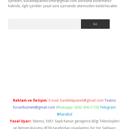
içerikleri,
backlinkpanelicomtr@gmail.com
adresine bildirmeniz
halinde, ilgili içerikler yasal süre içerisinde sitemizden kaldırılacaktır.
Arama
r güncel adres
Reklam ve İletişim:
E-mail:
backlinkpaneli@gmail.com
Teams:
forumhizmeti@gmail.com
Whatsapp: 0262 606 0 726
Telegram:
@karabul
Yasal Uyarı:
Sitemiz, 5651 Sayılı Kanun gereğince Bilgi Teknolojileri
ve İletişim Kurumu (BTK) tarafından onaylanmış bir Yer Sağlayıcı