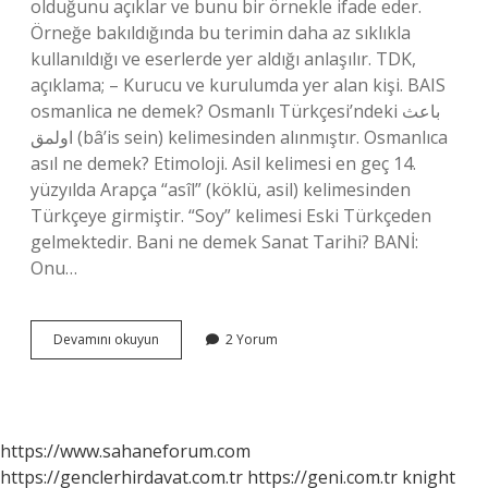
olduğunu açıklar ve bunu bir örnekle ifade eder.
Örneğe bakıldığında bu terimin daha az sıklıkla
kullanıldığı ve eserlerde yer aldığı anlaşılır. TDK,
açıklama; – Kurucu ve kurulumda yer alan kişi. BAIS
osmanlica ne demek? Osmanlı Türkçesi’ndeki باعث
اولمق‎ (bâ’is sein) kelimesinden alınmıştır. Osmanlıca
asıl ne demek? Etimoloji. Asil kelimesi en geç 14.
yüzyılda Arapça “asîl” (köklü, asil) kelimesinden
Türkçeye girmiştir. “Soy” kelimesi Eski Türkçeden
gelmektedir. Bani ne demek Sanat Tarihi? BANİ:
Onu…
Bani
Devamını okuyun
2 Yorum
Osmanlıca
Ne
Demek
https://www.sahaneforum.com
https://genclerhirdavat.com.tr
https://geni.com.tr
knight