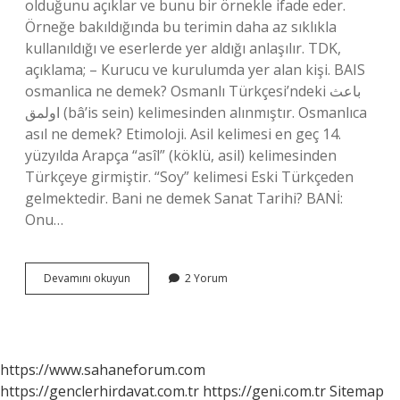
olduğunu açıklar ve bunu bir örnekle ifade eder.
Örneğe bakıldığında bu terimin daha az sıklıkla
kullanıldığı ve eserlerde yer aldığı anlaşılır. TDK,
açıklama; – Kurucu ve kurulumda yer alan kişi. BAIS
osmanlica ne demek? Osmanlı Türkçesi’ndeki باعث
اولمق‎ (bâ’is sein) kelimesinden alınmıştır. Osmanlıca
asıl ne demek? Etimoloji. Asil kelimesi en geç 14.
yüzyılda Arapça “asîl” (köklü, asil) kelimesinden
Türkçeye girmiştir. “Soy” kelimesi Eski Türkçeden
gelmektedir. Bani ne demek Sanat Tarihi? BANİ:
Onu…
Bani
Devamını okuyun
2 Yorum
Osmanlıca
Ne
Demek
https://www.sahaneforum.com
https://genclerhirdavat.com.tr
https://geni.com.tr
Sitemap