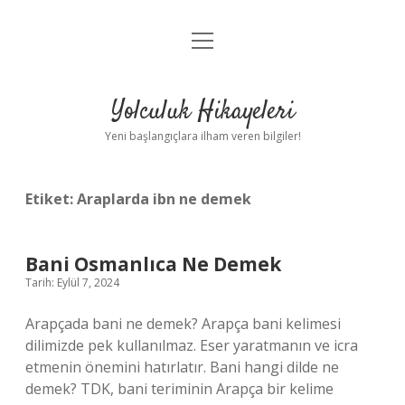
menüyü
Anasayfa
aç
Gizlilik Politikası
Yolculuk Hikayeleri
Yasal Uyarı
Yeni başlangıçlara ilham veren bilgiler!
Hakkımızda
Etiket:
Araplarda ibn ne demek
Bani Osmanlıca Ne Demek
Tarih: Eylül 7, 2024
Arapçada bani ne demek? Arapça bani kelimesi
dilimizde pek kullanılmaz. Eser yaratmanın ve icra
etmenin önemini hatırlatır. Bani hangi dilde ne
demek? TDK, bani teriminin Arapça bir kelime