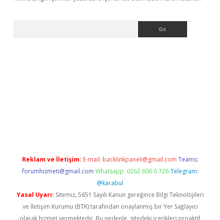
Arama
r güncel adres
Reklam ve İletişim:
E-mail:
backlinkpaneli@gmail.com
Teams:
forumhizmeti@gmail.com
Whatsapp: 0262 606 0 726
Telegram:
@karabul
Yasal Uyarı:
Sitemiz, 5651 Sayılı Kanun gereğince Bilgi Teknolojileri
ve İletişim Kurumu (BTK) tarafından onaylanmış bir Yer Sağlayıcı
olarak hizmet vermektedir. Bu nedenle, sitedeki içerikleri proaktif