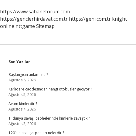
https://www.sahaneforum.com
https://genclerhirdavat.com.tr
https://geni.com.tr
knight
online
nttgame
Sitemap
Sidebar
Son Yazılar
Başlangıcın anlamı ne ?
Ağustos 6, 2026
Karlıdere caddesinden hangi otobüsler geçiyor ?
Ağustos 5, 2026
Avam kimlerdir ?
Ağustos 4, 2026
1. dünya savaşı cephelerinde kimlerle savaştık ?
Ağustos 3, 2026
120’nin asal çarpanları nelerdir ?