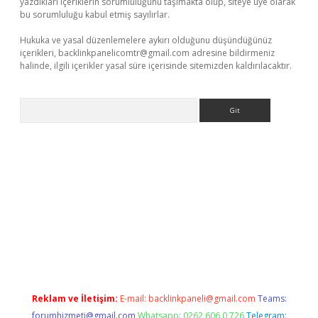
yazdıkları içeriklerin sorumluluğunu taşımakta olup, siteye üye olarak
bu sorumluluğu kabul etmiş sayılırlar.
Hukuka ve yasal düzenlemelere aykırı olduğunu düşündüğünüz
içerikleri,
backlinkpanelicomtr@gmail.com
adresine bildirmeniz
halinde, ilgili içerikler yasal süre içerisinde sitemizden kaldırılacaktır.
Arama
 adres
Reklam ve İletişim:
E-mail:
backlinkpaneli@gmail.com
Teams:
forumhizmeti@gmail.com
Whatsapp: 0262 606 0 726
Telegram: