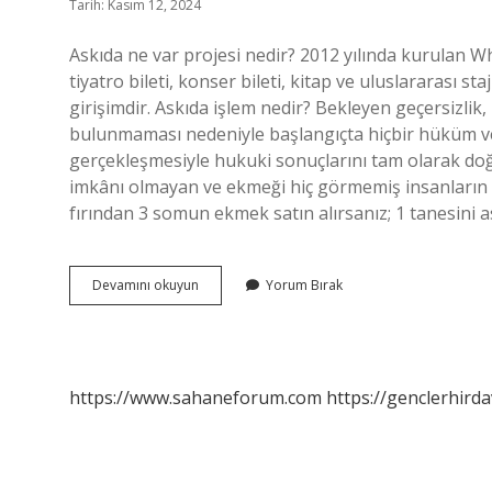
Tarih: Kasım 12, 2024
Askıda ne var projesi nedir? 2012 yılında kurulan W
tiyatro bileti, konser bileti, kitap ve uluslararası s
girişimdir. Askıda işlem nedir? Bekleyen geçersizli
bulunmaması nedeniyle başlangıçta hiçbir hüküm v
gerçekleşmesiyle hukuki sonuçlarını tam olarak d
imkânı olmayan ve ekmeği hiç görmemiş insanların 
fırından 3 somun ekmek satın alırsanız; 1 tanesini ası
Askıda
Devamını okuyun
Yorum Bırak
Uygulaması
Nedir
https://www.sahaneforum.com
https://genclerhirda