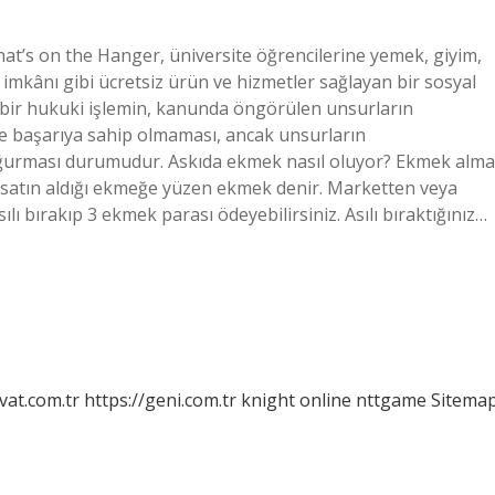
hat’s on the Hanger, üniversite öğrencilerine yemek, giyim,
taj imkânı gibi ücretsiz ürün ve hizmetler sağlayan bir sosyal
k, bir hukuki işlemin, kanunda öngörülen unsurların
e başarıya sahip olmaması, ancak unsurların
oğurması durumudur. Askıda ekmek nasıl oluyor? Ekmek alma
satın aldığı ekmeğe yüzen ekmek denir. Marketten veya
lı bırakıp 3 ekmek parası ödeyebilirsiniz. Asılı bıraktığınız…
vat.com.tr
https://geni.com.tr
knight online
nttgame
Sitema