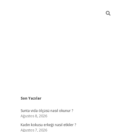
Sidebar
Son Yazılar
betexper giriş
betexpergir.net
betexper güncel
Sunta vida ölçüsü nasıl okunur ?
Ağustos 8, 2026
Kadın kokusu erkeği nasıl etkiler ?
Ağustos 7, 2026