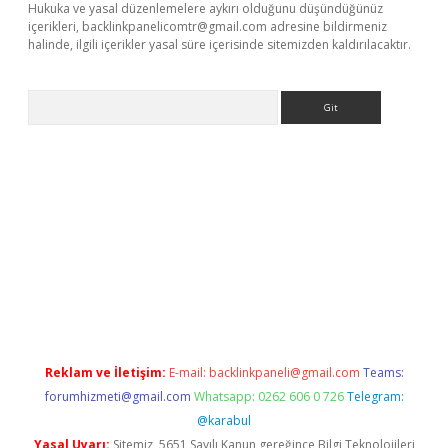
Hukuka ve yasal düzenlemelere aykırı olduğunu düşündüğünüz
içerikleri,
backlinkpanelicomtr@gmail.com
adresine bildirmeniz
halinde, ilgili içerikler yasal süre içerisinde sitemizden kaldırılacaktır.
Arama
er güncel adres
Reklam ve İletişim:
E-mail:
backlinkpaneli@gmail.com
Teams:
forumhizmeti@gmail.com
Whatsapp: 0262 606 0 726
Telegram:
@karabul
Yasal Uyarı:
Sitemiz, 5651 Sayılı Kanun gereğince Bilgi Teknolojileri