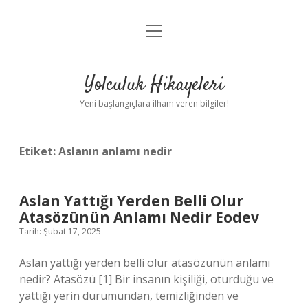
menüyü
Anasayfa
aç
Gizlilik Politikası
Yolculuk Hikayeleri
Yasal Uyarı
Yeni başlangıçlara ilham veren bilgiler!
Hakkımızda
Etiket:
Aslanın anlamı nedir
Aslan Yattığı Yerden Belli Olur
Atasözünün Anlamı Nedir Eodev
Tarih: Şubat 17, 2025
Aslan yattığı yerden belli olur atasözünün anlamı
nedir? Atasözü [1] Bir insanın kişiliği, oturduğu ve
yattığı yerin durumundan, temizliğinden ve