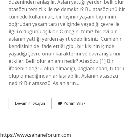
düzeninden anlaşılır. Aslan yattığı yerden belli olur
atasözü temizlik ile ne demektir? Bu atasözünü bir
cümlede kullanmak, bir kişinin yaşam biçiminin
doğrudan yaşam tarzı ve içinde yaşadığı çevre ile
ilgili olduğunu açıklar. Örneğin, temiz bir evi bir
aslanın yattığı yerden ayırt edebilirsiniz. Cümlenin
kendisinin de ifade ettiği gibi, bir kişinin içinde
yaşadığı çevre onun karakterini ve davranışlarını
etkiler. Belli olur anlamı nedir? Atasözü [1] Bir
ifadenin doğru olup olmadığı, bağlamından, tutarlı
olup olmadığından anlaşılabilir. Aslanın atasözü
nedir? Bir atasözü: Aslanların…
Aslan
Devamını okuyun
Yorum Bırak
Yattığı
Yerden
Belli
Olur
Atasözünün
https://www.sahaneforum.com
Anlamı