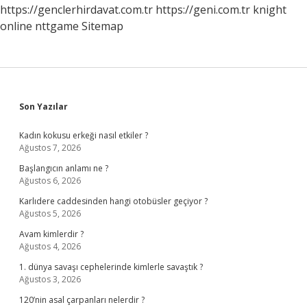
https://genclerhirdavat.com.tr
https://geni.com.tr
knight
Nedir
Eodev
online
nttgame
Sitemap
Sidebar
Son Yazılar
Kadın kokusu erkeği nasıl etkiler ?
Ağustos 7, 2026
Başlangıcın anlamı ne ?
Ağustos 6, 2026
Karlıdere caddesinden hangi otobüsler geçiyor ?
Ağustos 5, 2026
Avam kimlerdir ?
Ağustos 4, 2026
1. dünya savaşı cephelerinde kimlerle savaştık ?
Ağustos 3, 2026
120’nin asal çarpanları nelerdir ?