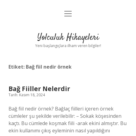
menüyü
Anasayfa
aç
Gizlilik Politikası
Yolculuk Hikayeleri
Yasal Uyarı
Yeni başlangıçlara ilham veren bilgiler!
Hakkımızda
Etiket:
Bağ fiil nedir örnek
Bağ Fiiller Nelerdir
Tarih: Kasım 18, 2024
Bağ fiil nedir örnek? Bağlaç fiilleri içeren örnek
cümleler şu şekilde verilebilir: – Sokak köşesinden
kaçtı. Bu cümlede koşmak fiili -arak ekini almıştır. Bu
ekin kullanımı çıkış eyleminin nasıl yapıldığını