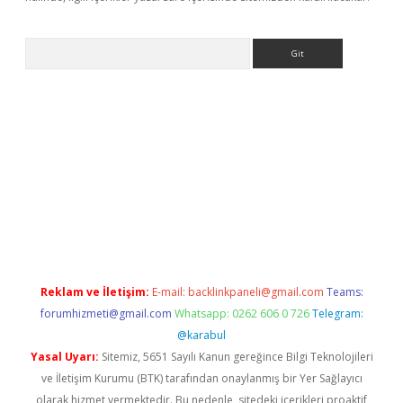
Arama
r güncel adres
Reklam ve İletişim:
E-mail:
backlinkpaneli@gmail.com
Teams:
forumhizmeti@gmail.com
Whatsapp: 0262 606 0 726
Telegram:
@karabul
Yasal Uyarı:
Sitemiz, 5651 Sayılı Kanun gereğince Bilgi Teknolojileri
ve İletişim Kurumu (BTK) tarafından onaylanmış bir Yer Sağlayıcı
olarak hizmet vermektedir. Bu nedenle, sitedeki içerikleri proaktif