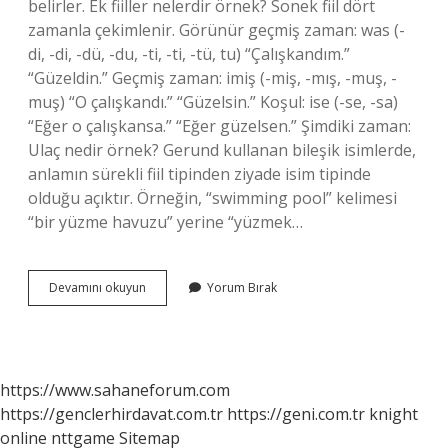
belirler. Ek fiiller nelerdir örnek? Sonek fiil dört
zamanla çekimlenir. Görünür geçmiş zaman: was (-
di, -di, -dü, -du, -ti, -ti, -tü, tu) “Çalışkandım.”
“Güzeldin.” Geçmiş zaman: imiş (-miş, -mış, -muş, -
muş) “O çalışkandı.” “Güzelsin.” Koşul: ise (-se, -sa)
“Eğer o çalışkansa.” “Eğer güzelsen.” Şimdiki zaman:
Ulaç nedir örnek? Gerund kullanan bileşik isimlerde,
anlamın sürekli fiil tipinden ziyade isim tipinde
olduğu açıktır. Örneğin, “swimming pool” kelimesi
“bir yüzme havuzu” yerine “yüzmek…
Bağ
Devamını okuyun
Yorum Bırak
Fiiller
Nelerdir
https://www.sahaneforum.com
https://genclerhirdavat.com.tr
https://geni.com.tr
knight
online
nttgame
Sitemap