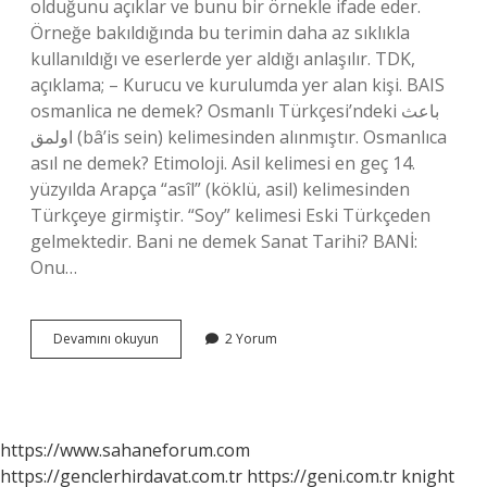
olduğunu açıklar ve bunu bir örnekle ifade eder.
Örneğe bakıldığında bu terimin daha az sıklıkla
kullanıldığı ve eserlerde yer aldığı anlaşılır. TDK,
açıklama; – Kurucu ve kurulumda yer alan kişi. BAIS
osmanlica ne demek? Osmanlı Türkçesi’ndeki باعث
اولمق‎ (bâ’is sein) kelimesinden alınmıştır. Osmanlıca
asıl ne demek? Etimoloji. Asil kelimesi en geç 14.
yüzyılda Arapça “asîl” (köklü, asil) kelimesinden
Türkçeye girmiştir. “Soy” kelimesi Eski Türkçeden
gelmektedir. Bani ne demek Sanat Tarihi? BANİ:
Onu…
Bani
Devamını okuyun
2 Yorum
Osmanlıca
Ne
Demek
https://www.sahaneforum.com
https://genclerhirdavat.com.tr
https://geni.com.tr
knight