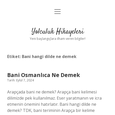
menüyü
Anasayfa
aç
Gizlilik Politikası
Yolculuk Hikayeleri
Yasal Uyarı
Yeni başlangıçlara ilham veren bilgiler!
Hakkımızda
Etiket:
Bani hangi dilde ne demek
Bani Osmanlıca Ne Demek
Tarih: Eylül 7, 2024
Arapçada bani ne demek? Arapça bani kelimesi
dilimizde pek kullanılmaz. Eser yaratmanın ve icra
etmenin önemini hatırlatır. Bani hangi dilde ne
demek? TDK, bani teriminin Arapça bir kelime