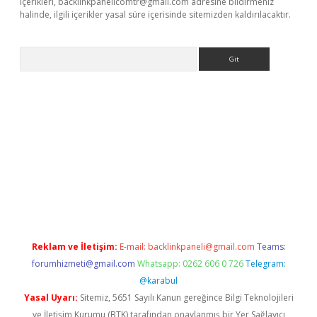
içerikleri,
backlinkpanelicomtr@gmail.com
adresine bildirmeniz
halinde, ilgili içerikler yasal süre içerisinde sitemizden kaldırılacaktır.
Arama
r güncel adres
Reklam ve İletişim:
E-mail:
backlinkpaneli@gmail.com
Teams:
forumhizmeti@gmail.com
Whatsapp: 0262 606 0 726
Telegram:
@karabul
Yasal Uyarı:
Sitemiz, 5651 Sayılı Kanun gereğince Bilgi Teknolojileri
ve İletişim Kurumu (BTK) tarafından onaylanmış bir Yer Sağlayıcı