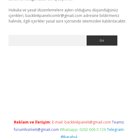
Hukuka ve yasal düzenlemelere aykırı olduğunu düşündüğünüz
içerikleri,
backlinkpanelicomtr@gmail.com
adresine bildirmeniz
halinde, ilgili içerikler yasal süre içerisinde sitemizden kaldırılacaktır.
Arama
r güncel adres
Reklam ve İletişim:
E-mail:
backlinkpaneli@gmail.com
Teams:
forumhizmeti@gmail.com
Whatsapp: 0262 606 0 726
Telegram:
@karabul