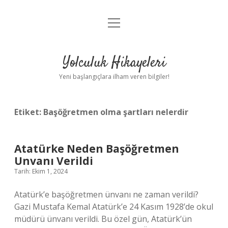
menüyü
Anasayfa
aç
Gizlilik Politikası
Yolculuk Hikayeleri
Yasal Uyarı
Yeni başlangıçlara ilham veren bilgiler!
Hakkımızda
Etiket:
Başöğretmen olma şartları nelerdir
Atatürke Neden Başöğretmen
Unvanı Verildi
Tarih: Ekim 1, 2024
Atatürk’e başöğretmen ünvanı ne zaman verildi?
Gazi Mustafa Kemal Atatürk’e 24 Kasım 1928’de okul
müdürü ünvanı verildi. Bu özel gün, Atatürk’ün