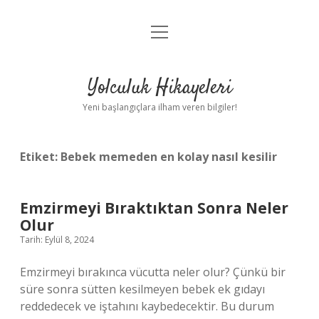
menüyü
Anasayfa
aç
Gizlilik Politikası
Yolculuk Hikayeleri
Yasal Uyarı
Yeni başlangıçlara ilham veren bilgiler!
Hakkımızda
Etiket:
Bebek memeden en kolay nasıl kesilir
Emzirmeyi Bıraktıktan Sonra Neler
Olur
Tarih: Eylül 8, 2024
Emzirmeyi bırakınca vücutta neler olur? Çünkü bir
süre sonra sütten kesilmeyen bebek ek gıdayı
reddedecek ve iştahını kaybedecektir. Bu durum