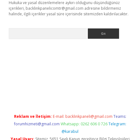
Hukuka ve yasal düzenlemelere aykırı olduğunu düşündüğünüz
içerikleri,
backlinkpanelicomtr@gmail.com
adresine bildirmeniz
halinde, ilgili içerikler yasal süre içerisinde sitemizden kaldırılacaktır.
Arama
er güncel adres
Reklam ve İletişim:
E-mail:
backlinkpaneli@gmail.com
Teams:
forumhizmeti@gmail.com
Whatsapp: 0262 606 0 726
Telegram:
@karabul
Yasal Uyarı:
Sitemiz, 5651 Sayılı Kanun gereğince Bilgi Teknolojileri