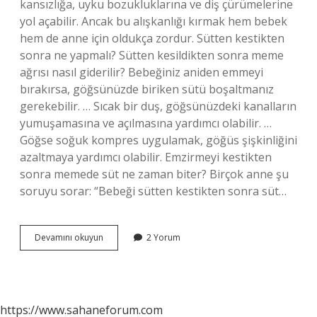
kansızlığa, uyku bozukluklarına ve diş çürümelerine
yol açabilir. Ancak bu alışkanlığı kırmak hem bebek
hem de anne için oldukça zordur. Sütten kestikten
sonra ne yapmalı? Sütten kesildikten sonra meme
ağrısı nasıl giderilir? Bebeğiniz aniden emmeyi
bırakırsa, göğsünüzde biriken sütü boşaltmanız
gerekebilir. … Sıcak bir duş, göğsünüzdeki kanalların
yumuşamasına ve açılmasına yardımcı olabilir. …
Göğse soğuk kompres uygulamak, göğüs şişkinliğini
azaltmaya yardımcı olabilir. Emzirmeyi kestikten
sonra memede süt ne zaman biter? Birçok anne şu
soruyu sorar: “Bebeği sütten kestikten sonra süt…
Emzirmeyi
Devamını okuyun
2 Yorum
Bıraktıktan
Sonra
Neler
Olur
https://www.sahaneforum.com