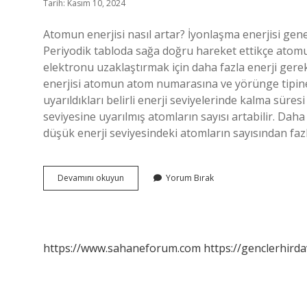
Tarih: Kasım 10, 2024
Atomun enerjisi nasıl artar? İyonlaşma enerjisi gene
Periyodik tabloda sağa doğru hareket ettikçe atomun 
elektronu uzaklaştırmak için daha fazla enerji gere
enerjisi atomun atom numarasına ve yörünge tipine 
uyarıldıkları belirli enerji seviyelerinde kalma süres
seviyesine uyarılmış atomların sayısı artabilir. Dah
düşük enerji seviyesindeki atomların sayısından faz
Atomda
Devamını okuyun
Yorum Bırak
Enerji
Nasıl
Artar
https://www.sahaneforum.com
https://genclerhirda