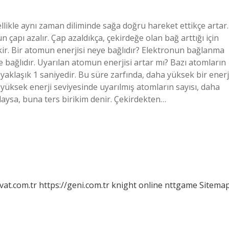
llikle aynı zaman diliminde sağa doğru hareket ettikçe artar.
çapı azalır. Çap azaldıkça, çekirdeğe olan bağ arttığı için
kir. Bir atomun enerjisi neye bağlıdır? Elektronun bağlanma
bağlıdır. Uyarılan atomun enerjisi artar mı? Bazı atomların
i yaklaşık 1 saniyedir. Bu süre zarfında, daha yüksek bir enerj
a yüksek enerji seviyesinde uyarılmış atomların sayısı, daha
laysa, buna ters birikim denir. Çekirdekten…
vat.com.tr
https://geni.com.tr
knight online
nttgame
Sitema