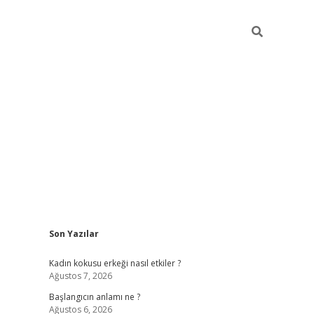
Sidebar
Son Yazılar
betexper giriş
betexpergi
Kadın kokusu erkeği nasıl etkiler ?
Ağustos 7, 2026
Başlangıcın anlamı ne ?
Ağustos 6, 2026