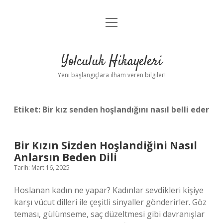
menüyü
Anasayfa
aç
Gizlilik Politikası
Yolculuk Hikayeleri
Yasal Uyarı
Yeni başlangıçlara ilham veren bilgiler!
Hakkımızda
Etiket:
Bir kız senden hoşlandığını nasıl belli eder
Bir Kızın Sizden Hoşlandiğini Nasıl
Anlarsın Beden Dili
Tarih: Mart 16, 2025
Hoslanan kadın ne yapar? Kadınlar sevdikleri kişiye
karşı vücut dilleri ile çeşitli sinyaller gönderirler. Göz
teması, gülümseme, saç düzeltmesi gibi davranışlar