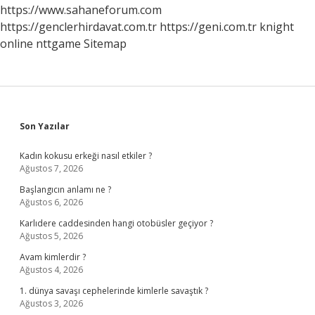
Anlarsın
https://www.sahaneforum.com
Beden
https://genclerhirdavat.com.tr
https://geni.com.tr
knight
Dili
online
nttgame
Sitemap
Sidebar
Son Yazılar
Kadın kokusu erkeği nasıl etkiler ?
Ağustos 7, 2026
Başlangıcın anlamı ne ?
Ağustos 6, 2026
Karlıdere caddesinden hangi otobüsler geçiyor ?
Ağustos 5, 2026
Avam kimlerdir ?
Ağustos 4, 2026
1. dünya savaşı cephelerinde kimlerle savaştık ?
Ağustos 3, 2026