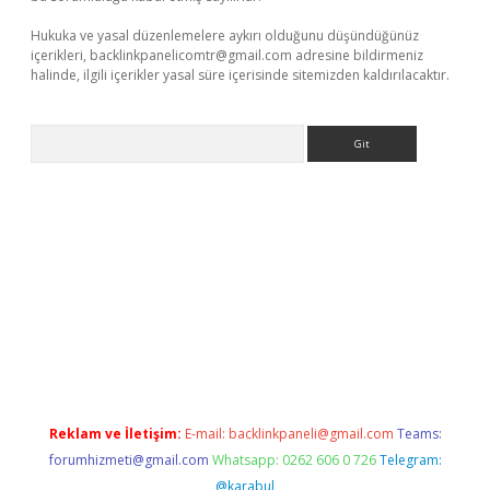
Hukuka ve yasal düzenlemelere aykırı olduğunu düşündüğünüz
içerikleri,
backlinkpanelicomtr@gmail.com
adresine bildirmeniz
halinde, ilgili içerikler yasal süre içerisinde sitemizden kaldırılacaktır.
Arama
r güncel adres
Reklam ve İletişim:
E-mail:
backlinkpaneli@gmail.com
Teams:
forumhizmeti@gmail.com
Whatsapp: 0262 606 0 726
Telegram:
@karabul