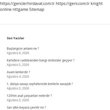
https://genclerhirdavat.com.tr
https://geni.com.tr
knight
online
nttgame
Sitemap
Sidebar
Son Yazılar
Başlangıcın anlamı ne ?
Ağustos 6, 2026
Karlıdere caddesinden hangi otobüsler geçiyor ?
Ağustos 5, 2026
Avam kimlerdir ?
Ağustos 4, 2026
1. dünya savaşı cephelerinde kimlerle savaştık ?
Ağustos 3, 2026
120’nin asal çarpanları nelerdir ?
Ağustos 3, 2026
Sarı altın beyaza çevrilir mi ?