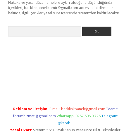
Hukuka ve yasal düzenlemelere aykırı olduğunu düşündüğünüz
içerikleri,
backlinkpanelicomtr@gmail.com
adresine bildirmeniz
halinde, ilgili içerikler yasal süre içerisinde sitemizden kaldırılacaktır.
Arama
r güncel adres
Reklam ve İletişim:
E-mail:
backlinkpaneli@gmail.com
Teams:
forumhizmeti@gmail.com
Whatsapp: 0262 606 0 726
Telegram:
@karabul
Yasal Uyarı:
Sitemiz, 5651 Sayılı Kanun gereğince Bilgi Teknolojileri