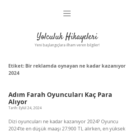
menüyü
Anasayfa
aç
Gizlilik Politikası
Yolculuk Hikayeleri
Yasal Uyarı
Yeni başlangıçlara ilham veren bilgiler!
Hakkımızda
Etiket:
Bir reklamda oynayan ne kadar kazanıyor
2024
Adım Farah Oyuncuları Kaç Para
Alıyor
Tarih: Eylül 24, 2024
Dizi oyuncuları ne kadar kazanıyor 2024? Oyuncu
2024’te en düşük maaşı 27.900 TL alırken, en yüksek