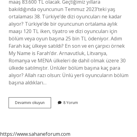
maaş 83.600 TL olacak. Geçtiğimiz yıllara
bakıldığında oyuncunun Temmuz 2023’teki yaş
ortalaması 38. Türkiye’de dizi oyuncuları ne kadar
alıyor? Türkiye’de bir oyuncunun ortalama aylık
maaşı 120 TL iken, tiyatro ve dizi oyuncuları için
bölüm veya oyun başına 25 bin TL ödeniyor. Adım
Farah kaç ülkeye satıldı? En son ve en çarpıcı örnek
My Name is Farah’dır. Arnavutluk, Litvanya,
Romanya ve MENA ülkeleri de dahil olmak üzere 30
ülkede satılmıştır. Ünlüler bölüm başına kaç para
alıyor? Allah razı olsun: Ünlü yerli oyuncuların bölüm
başına aldıkları…
Adım
Devamını okuyun
8 Yorum
Farah
Oyuncuları
Kaç
Para
Alıyor
https://www.sahaneforum.com