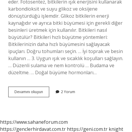
eder. Fotosentez, bitkilerin ışık enerjisini kullanarak
karbondioksit ve suyu glikoz ve oksijene
dönüştürdüğü işlemdir. Glikoz bitkilerin enerji
kaynağıdır ve ayrıca bitki büyümesi için gerekli diğer
besinleri üretmek için kullanılır. Bitkileri nasıl
büyütülür? Bitkileri hızlı büyütme yöntemleri:
Bitkilerinizin daha hızlı büyümesini sağlayacak
ipuçları. Doğru tohumları seçin. … İyi toprak ve besin
kullanın … 3. Uygun ışık ve sıcaklık koşulları sağlayın.
… Düzenli sulama ve nem kontrolü … Budama ve
düzeltme. … Doğal büyüme hormonları…
Bitkiler
Devamını okuyun
2 Yorum
Nasıl
Büyürler
2
Sınıf
https://www.sahaneforum.com
https://genclerhirdavat.com.tr
https://geni.com.tr
knight