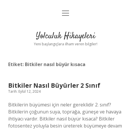
menüyü
Anasayfa
aç
Gizlilik Politikası
Yolculuk Hikayeleri
Yasal Uyarı
Yeni başlangıçlara ilham veren bilgiler!
Hakkımızda
Etiket:
Bitkiler nasıl büyür kısaca
Bitkiler Nasıl Büyürler 2 Sınıf
Tarih: Eylül 12, 2024
Bitkilerin büyümesi için neler gereklidir 2. sınıf?
Bitkilerin çoğunun suya, toprağa, güneşe ve havaya
ihtiyacı vardır. Bitkiler nasıl büyür kısaca? Bitkiler
fotosentez yoluyla besin üreterek büyümeye devam