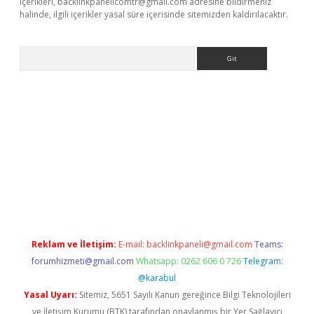
içerikleri,
backlinkpanelicomtr@gmail.com
adresine bildirmeniz
halinde, ilgili içerikler yasal süre içerisinde sitemizden kaldırılacaktır.
Arama
r güncel adres
Reklam ve İletişim:
E-mail:
backlinkpaneli@gmail.com
Teams:
forumhizmeti@gmail.com
Whatsapp: 0262 606 0 726
Telegram:
@karabul
Yasal Uyarı:
Sitemiz, 5651 Sayılı Kanun gereğince Bilgi Teknolojileri
ve İletişim Kurumu (BTK) tarafından onaylanmış bir Yer Sağlayıcı