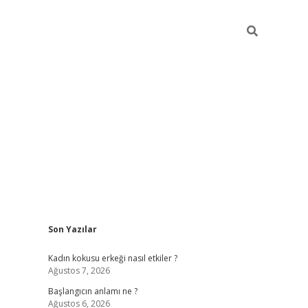
Sidebar
Son Yazılar
betexper giriş
betexpergir.net
betexper güncel
Kadın kokusu erkeği nasıl etkiler ?
Ağustos 7, 2026
Başlangıcın anlamı ne ?
Ağustos 6, 2026