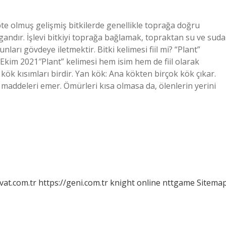
e olmuş gelişmiş bitkilerde genellikle toprağa doğru
ndır. İşlevi bitkiyi toprağa bağlamak, topraktan su ve suda
rı gövdeye iletmektir. Bitki kelimesi fiil mi? “Plant”
1 Ekim 2021″Plant” kelimesi hem isim hem de fiil olarak
de kök kısımları birdir. Yan kök: Ana kökten birçok kök çıkar.
 maddeleri emer. Ömürleri kısa olmasa da, ölenlerin yerini
vat.com.tr
https://geni.com.tr
knight online
nttgame
Sitema