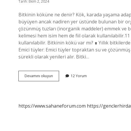
Tarih: Ekim 2, 2024
Bitkinin köküne ne denir? Kök, karada yaşama adapt
büyüyen ancak nadiren yer üstünde bulunan bir orga
çözünmüş tuzları (inorganik maddeler) emmek ve bunla
kelimesi hem isim hem de fiil olarak kullanılabilir.1
kullanılabilir. Bitkinin kökü var mı? ∎ Yıllık bitkiler
Emici tüyler: Emici tüyler topraktan su ve çözünmüş
sürekli olarak yenileri alır. Bitki…
Bitkinin
Devamını okuyun
12 Yorum
Kökü
Nedir
Türkçe
https://www.sahaneforum.com
https://genclerhirda