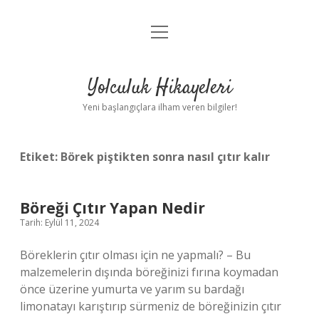
menüyü
Anasayfa
aç
Gizlilik Politikası
Yolculuk Hikayeleri
Yasal Uyarı
Yeni başlangıçlara ilham veren bilgiler!
Hakkımızda
Etiket:
Börek piştikten sonra nasıl çıtır kalır
Böreği Çıtır Yapan Nedir
Tarih: Eylül 11, 2024
Böreklerin çıtır olması için ne yapmalı? – Bu
malzemelerin dışında böreğinizi fırına koymadan
önce üzerine yumurta ve yarım su bardağı
limonatayı karıştırıp sürmeniz de böreğinizin çıtır