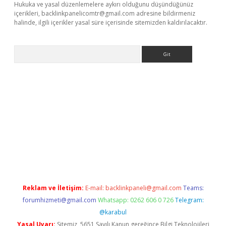
Hukuka ve yasal düzenlemelere aykırı olduğunu düşündüğünüz
içerikleri,
backlinkpanelicomtr@gmail.com
adresine bildirmeniz
halinde, ilgili içerikler yasal süre içerisinde sitemizden kaldırılacaktır.
Arama
r güncel adres
Reklam ve İletişim:
E-mail:
backlinkpaneli@gmail.com
Teams:
forumhizmeti@gmail.com
Whatsapp: 0262 606 0 726
Telegram:
@karabul
Yasal Uyarı:
Sitemiz, 5651 Sayılı Kanun gereğince Bilgi Teknolojileri