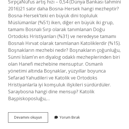
SırpçaNüfus artış hızı – 0,54 (Dünya Bankası tahmini
2016)21 satır daha Bosna-Hersek hangi mezheptir?
Bosna-Hersek’teki en büyük dini topluluk
Müslümanlar (%51) iken, diğer en büyük iki grup,
tamamı Bosnalı Sırp olarak tanımlanan Doğu
Ortodoks Hristiyanları (%31) ve neredeyse tamamı
Bosnalı Hırvat olarak tanımlanan Katoliklerdir (%15).
Boşnakların mezhebi nedir? Boşnakların çoğunluğu,
Sünni İslam’ın en diyalog odaklı mezheplerinden biri
olan Hanefi mezhebine mensuptur. Osmanlı
yönetimi altında Boşnaklar, yüzyıllar boyunca
Sefarad Yahudileri ve Katolik ve Ortodoks
Hristiyanlarla iyi komşuluk ilişkileri sürdürdüler.
Saraybosna hangi dine mensup? Katolik
Başpiskoposluğu,…
Bosna-
Devamını okuyun
Yorum Bırak
Hersek
Katolik