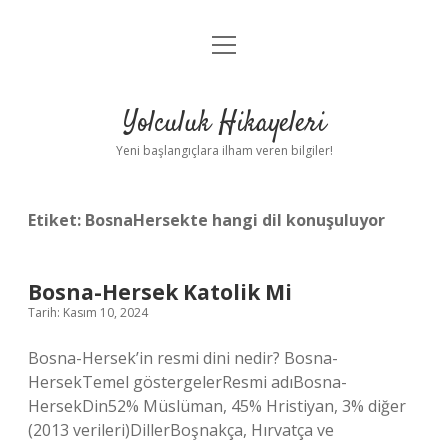
menüyü
Anasayfa
aç
Gizlilik Politikası
Yolculuk Hikayeleri
Yasal Uyarı
Yeni başlangıçlara ilham veren bilgiler!
Hakkımızda
Etiket:
BosnaHersekte hangi dil konuşuluyor
Bosna-Hersek Katolik Mi
Tarih: Kasım 10, 2024
Bosna-Hersek’in resmi dini nedir? Bosna-
HersekTemel göstergelerResmi adıBosna-
HersekDin52% Müslüman, 45% Hristiyan, 3% diğer
(2013 verileri)DillerBoşnakça, Hırvatça ve