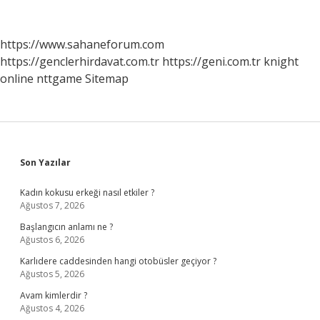
Mi
https://www.sahaneforum.com
https://genclerhirdavat.com.tr
https://geni.com.tr
knight
online
nttgame
Sitemap
Sidebar
Son Yazılar
Kadın kokusu erkeği nasıl etkiler ?
Ağustos 7, 2026
Başlangıcın anlamı ne ?
Ağustos 6, 2026
Karlıdere caddesinden hangi otobüsler geçiyor ?
Ağustos 5, 2026
Avam kimlerdir ?
Ağustos 4, 2026