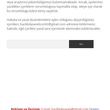
veya araştırma yükümlülüğümüz bulunmamaktadır. Ancak, üyelerimiz
yazdıkları içeriklerin sorumluluğunu taşımakta olup, siteye üye olarak
bu sorumluluğu kabul etmiş sayılırlar.
Hukuka ve yasal düzenlemelere aykırı olduğunu düşündüğünüz
içerikleri,
backlinkpanelicomtr@gmail.com
adresine bildirmeniz
halinde, ilgili içerikler yasal süre içerisinde sitemizden kaldırılacaktır.
Arama
r güncel adres
Reklam ve İletişim:
E-mail:
backlinkpaneli@gmail.com
Teams: