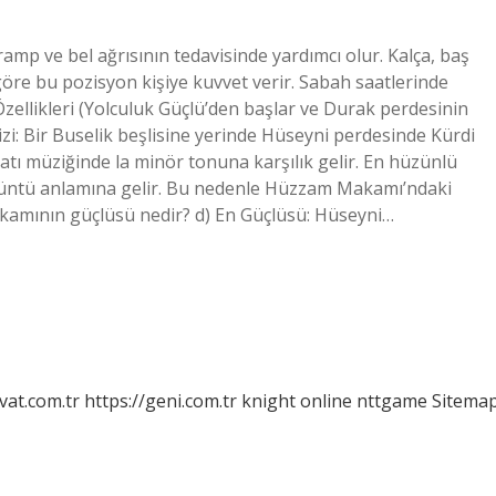
mp ve bel ağrısının tedavisinde yardımcı olur. Kalça, baş
öre bu pozisyon kişiye kuvvet verir. Sabah saatlerinde
zellikleri (Yolculuk Güçlü’den başlar ve Durak perdesinin
 Dizi: Bir Buselik beşlisine yerinde Hüseyni perdesinde Kürdi
tı müziğinde la minör tonuna karşılık gelir. En hüzünlü
üntü anlamına gelir. Bu nedenle Hüzzam Makamı’ndaki
akamının güçlüsü nedir? d) En Güçlüsü: Hüseyni…
vat.com.tr
https://geni.com.tr
knight online
nttgame
Sitema