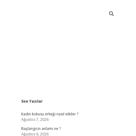
Sidebar
Son Yazılar
betexper giriş
betexpergir.net
betexper güncel
Kadın kokusu erkeği nasıl etkiler ?
Ağustos 7, 2026
Başlangıcın anlamı ne ?
Ağustos 6, 2026