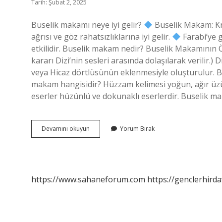
Tarih: Şubat 2, 2025
Buselik makamı neye iyi gelir?
Buselik Makam: Kra
ağrısı ve göz rahatsızlıklarına iyi gelir.
Farabi’ye g
etkilidir. Buselik makam nedir? Buselik Makamının Ö
kararı Dizi’nin sesleri arasında dolaşılarak verilir.)
veya Hicaz dörtlüsünün eklenmesiyle oluşturulur. Ba
makam hangisidir? Hüzzam kelimesi yoğun, ağır üz
eserler hüzünlü ve dokunaklı eserlerdir. Buselik m
Buselik
Devamını okuyun
Yorum Bırak
Makamı
Ne
Ise
Yarar
https://www.sahaneforum.com
https://genclerhirda