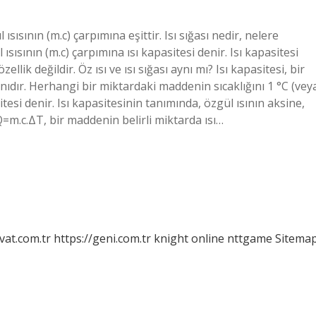
 ısısının (m.c) çarpımına eşittir. Isı sığası nedir, nelere
 ısısının (m.c) çarpımına ısı kapasitesi denir. Isı kapasitesi
llik değildir. Öz ısı ve ısı sığası aynı mı? Isı kapasitesi, bir
nıdır. Herhangi bir miktardaki maddenin sıcaklığını 1 °C (vey
tesi denir. Isı kapasitesinin tanımında, özgül ısının aksine,
Q=m.c.ΔT, bir maddenin belirli miktarda ısı…
vat.com.tr
https://geni.com.tr
knight online
nttgame
Sitema