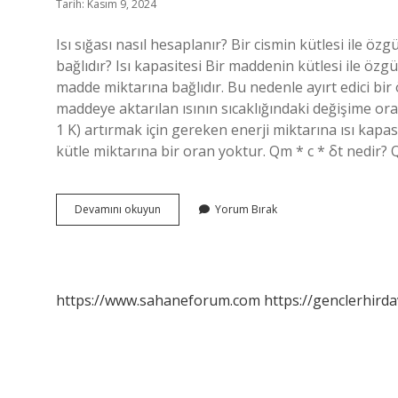
Tarih: Kasım 9, 2024
Isı sığası nasıl hesaplanır? Bir cismin kütlesi ile özgül
bağlıdır? Isı kapasitesi Bir maddenin kütlesi ile özgül
madde miktarına bağlıdır. Bu nedenle ayırt edici bir öze
maddeye aktarılan ısının sıcaklığındaki değişime ora
1 K) artırmak için gereken enerji miktarına ısı kapasi
kütle miktarına bir oran yoktur. Qm * c * δt nedir? 
Isı
Devamını okuyun
Yorum Bırak
Sığası
Formülü
Nedir
https://www.sahaneforum.com
https://genclerhirda