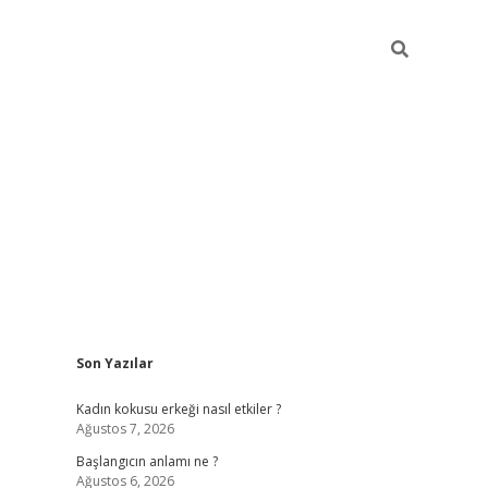
Sidebar
Son Yazılar
betexper giriş
betexpergir.net
betexper güncel
Kadın kokusu erkeği nasıl etkiler ?
Ağustos 7, 2026
Başlangıcın anlamı ne ?
Ağustos 6, 2026