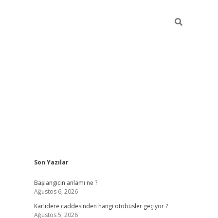
Sidebar
Son Yazılar
betexper giriş
betexpergir.net
betexper güncel
Başlangıcın anlamı ne ?
Ağustos 6, 2026
Karlıdere caddesinden hangi otobüsler geçiyor ?
Ağustos 5, 2026