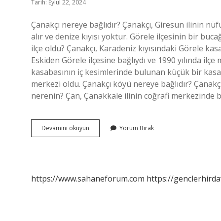
Tarih: Eylül 22, 2024
Çanakçı nereye bağlıdır? Çanakçı, Giresun ilinin nüf
alır ve denize kıyısı yoktur. Görele ilçesinin bir b
ilçe oldu? Çanakçı, Karadeniz kıyısındaki Görele ka
Eskiden Görele ilçesine bağlıydı ve 1990 yılında ilçe
kasabasının iç kesimlerinde bulunan küçük bir kasaba
merkezi oldu. Çanakçı köyü nereye bağlıdır? Çanakçı,
nerenin? Çan, Çanakkale ilinin coğrafi merkezinde b
Çanakçı
Devamını okuyun
Yorum Bırak
Kime
Denir
https://www.sahaneforum.com
https://genclerhirda