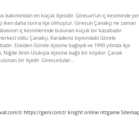
us bakımından en küçük ilçesidir. Giresun’un iç kesiminde ye
ucağı iken daha sonra ilçe olmuştur. Giresun Çanakçı ne zaman
sabasının iç kesimlerinde bulunan küçük bir kasabadır.
 merkezi oldu. Çanakçı, Karadeniz kıyısındaki Görele
dır. Eskiden Görele ilçesine bağlıydı ve 1990 yılında ilçe
 Niğde ilinin Ulukışla ilçesine bağlı bir köydür. Çanak
ulunan bir ilçedir. Giresunlular…
vat.com.tr
https://geni.com.tr
knight online
nttgame
Sitema