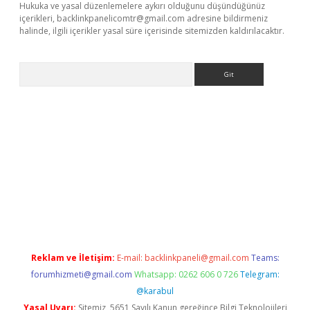
Hukuka ve yasal düzenlemelere aykırı olduğunu düşündüğünüz
içerikleri,
backlinkpanelicomtr@gmail.com
adresine bildirmeniz
halinde, ilgili içerikler yasal süre içerisinde sitemizden kaldırılacaktır.
Arama
r güncel adres
Reklam ve İletişim:
E-mail:
backlinkpaneli@gmail.com
Teams:
forumhizmeti@gmail.com
Whatsapp: 0262 606 0 726
Telegram:
@karabul
Yasal Uyarı:
Sitemiz, 5651 Sayılı Kanun gereğince Bilgi Teknolojileri