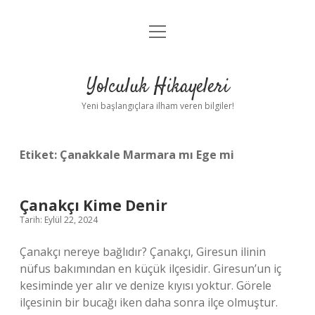
menüyü
Anasayfa
aç
Gizlilik Politikası
Yolculuk Hikayeleri
Yasal Uyarı
Yeni başlangıçlara ilham veren bilgiler!
Hakkımızda
Etiket:
Çanakkale Marmara mı Ege mi
Çanakçı Kime Denir
Tarih: Eylül 22, 2024
Çanakçı nereye bağlıdır? Çanakçı, Giresun ilinin
nüfus bakımından en küçük ilçesidir. Giresun’un iç
kesiminde yer alır ve denize kıyısı yoktur. Görele
ilçesinin bir bucağı iken daha sonra ilçe olmuştur.