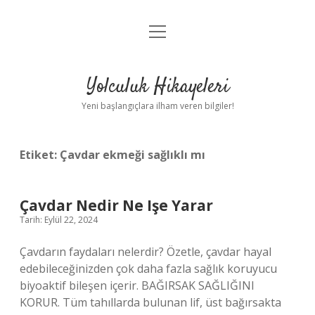
menüyü
Anasayfa
aç
Gizlilik Politikası
Yolculuk Hikayeleri
Yasal Uyarı
Yeni başlangıçlara ilham veren bilgiler!
Hakkımızda
Etiket:
Çavdar ekmeği sağlıklı mı
Çavdar Nedir Ne Işe Yarar
Tarih: Eylül 22, 2024
Çavdarın faydaları nelerdir? Özetle, çavdar hayal
edebileceğinizden çok daha fazla sağlık koruyucu
biyoaktif bileşen içerir. BAĞIRSAK SAĞLIĞINI
KORUR. Tüm tahıllarda bulunan lif, üst bağırsakta