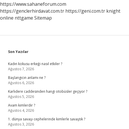
https://www.sahaneforum.com
https://genclerhirdavat.com.tr
https://geni.com.tr
knight
online
nttgame
Sitemap
Sidebar
Son Yazılar
Kadın kokusu erkeği nasıl etkiler ?
Ağustos 7, 2026
Başlangıcın anlamı ne ?
Ağustos 6, 2026
Karlıdere caddesinden hangi otobüsler geçiyor ?
Ağustos 5, 2026
Avam kimlerdir ?
Ağustos 4, 2026
1. dünya savaşı cephelerinde kimlerle savaştık ?
Ağustos 3, 2026