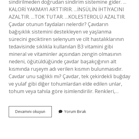
sindirilmeden doğrudan sindirim sistemine gider. …
KALORİ YAKMAYI ARTTIRIR. …İNSÜLİN İHTİYACINI
AZALTIR. …TOK TUTAR. …KOLESTEROLÜ AZALTIR.
Çavdar otunun faydaları nelerdir? Çavdarın
bağışıklık sistemini destekleyen ve yaşlanma
sürecini geciktiren selenyum ve cilt hastalıklarının
tedavisinde sıklıkla kullanılan B3 vitamini gibi
mineral ve vitaminler açısından zengin olmasının
nedeni, öğütüldüğünde çavdar başakçığının alt
kısmında ruşeym adı verilen kısmın bulunmasıdır.
Cavdar unu sağlıklı mı? Çavdar, tek çekirdekli buğday
ve yulaf gibi diğer tohumlardan elde edilen unlar,
tohum veya tahıla göre isimlendirilir. Renkleri,…
Çavdar
Devamını okuyun
Yorum Bırak
Nedir
Ne
Işe
Yarar