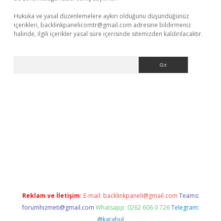
Hukuka ve yasal düzenlemelere aykırı olduğunu düşündüğünüz
içerikleri,
backlinkpanelicomtr@gmail.com
adresine bildirmeniz
halinde, ilgili içerikler yasal süre içerisinde sitemizden kaldırılacaktır.
Arama
r güncel adres
Reklam ve İletişim:
E-mail:
backlinkpaneli@gmail.com
Teams:
forumhizmeti@gmail.com
Whatsapp: 0262 606 0 726
Telegram:
@karabul