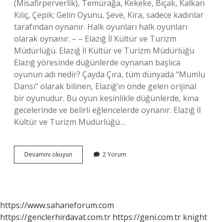
(Misafirperverlik), Temürağa, Kekeke, Bıçak, Kalkan
Kılıç, Çepik; Gelin Oyunu, Şeve, Kira, sadece kadınlar
tarafından oynanır. Halk oyunları halk oyunları
olarak oynanır. – – Elazığ İl Kültür ve Turizm
Müdürlüğü. Elazığ İl Kültür ve Turizm Müdürlüğü
Elazığ yöresinde düğünlerde oynanan başlıca
oyunun adı nedir? Çayda Çıra, tüm dünyada “Mumlu
Dansı” olarak bilinen, Elazığ’ın önde gelen orijinal
bir oyunudur. Bu oyun kesinlikle düğünlerde, kına
gecelerinde ve belirli eğlencelerde oynanır. Elazığ İl
Kültür ve Turizm Müdürlüğü…
Elazığ
Devamını okuyun
2 Yorum
Halk
Oyunları
Nelerdir
https://www.sahaneforum.com
https://genclerhirdavat.com.tr
https://geni.com.tr
knight