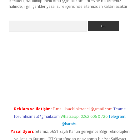
içerikleri,
backlinkpanelicomtr@gmail.com
adresine bildirmeniz
halinde, ilgili içerikler yasal süre içerisinde sitemizden kaldırılacaktır.
Arama
r güncel adres
Reklam ve İletişim:
E-mail:
backlinkpaneli@gmail.com
Teams:
forumhizmeti@gmail.com
Whatsapp: 0262 606 0 726
Telegram:
@karabul
Yasal Uyarı:
Sitemiz, 5651 Sayılı Kanun gereğince Bilgi Teknolojileri
ve İletişim Kurumu (BTK) tarafından onaylanmış bir Yer Sağlayıcı