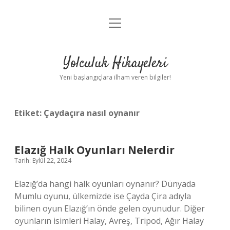
menüyü
Anasayfa
aç
Gizlilik Politikası
Yolculuk Hikayeleri
Yasal Uyarı
Yeni başlangıçlara ilham veren bilgiler!
Hakkımızda
Etiket:
Çaydaçıra nasıl oynanır
Elazığ Halk Oyunları Nelerdir
Tarih: Eylül 22, 2024
Elazığ’da hangi halk oyunları oynanır? Dünyada
Mumlu oyunu, ülkemizde ise Çayda Çira adıyla
bilinen oyun Elazığ’ın önde gelen oyunudur. Diğer
oyunların isimleri Halay, Avreş, Tripod, Ağır Halay