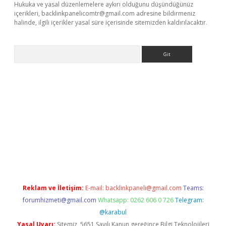
Hukuka ve yasal düzenlemelere aykırı olduğunu düşündüğünüz
içerikleri,
backlinkpanelicomtr@gmail.com
adresine bildirmeniz
halinde, ilgili içerikler yasal süre içerisinde sitemizden kaldırılacaktır.
Arama
r güncel adres
Reklam ve İletişim:
E-mail:
backlinkpaneli@gmail.com
Teams:
forumhizmeti@gmail.com
Whatsapp: 0262 606 0 726
Telegram:
@karabul
Yasal Uyarı:
Sitemiz, 5651 Sayılı Kanun gereğince Bilgi Teknolojileri