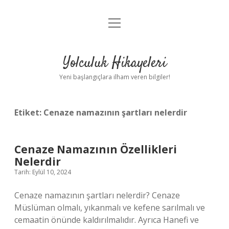
menüyü
Anasayfa
aç
Gizlilik Politikası
Yolculuk Hikayeleri
Yasal Uyarı
Yeni başlangıçlara ilham veren bilgiler!
Hakkımızda
Etiket:
Cenaze namazının şartları nelerdir
Cenaze Namazının Özellikleri
Nelerdir
Tarih: Eylül 10, 2024
Cenaze namazının şartları nelerdir? Cenaze
Müslüman olmalı, yıkanmalı ve kefene sarılmalı ve
cemaatin önünde kaldırılmalıdır. Ayrıca Hanefi ve