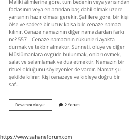
Maliki âlimlerine göre, tüm bedenin veya yarısından
fazlasının veya en azından baş dahil olmak üzere
yarısının hazır olması gerekir. Şafiilere göre, bir kişi
ölse ve sadece bir uzuv kalsa bile cenaze namazı
kılınır. Cenaze namazının diğer namazlardan farkı
ne? 557 – Cenaze namazının rükünleri ayakta
durmak ve tekbir almaktır. Sünneti, ölüye ve diğer
Müslümanlara övgüde bulunmak, onları övmek,
salat ve selamlamak ve dua etmektir. Namazın bir
ritüel olduğunu söyleyenler de vardır. Namaz şu
şekilde kılınır: Kişi cenazeye ve kıbleye doğru bir
saf…
Cenaze
Devamını okuyun
2 Yorum
Namazının
Özellikleri
Nelerdir
https://www.sahaneforum.com