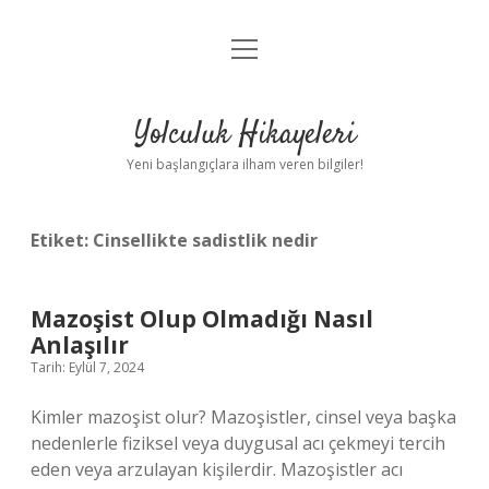
menüyü
Anasayfa
aç
Gizlilik Politikası
Yolculuk Hikayeleri
Yasal Uyarı
Yeni başlangıçlara ilham veren bilgiler!
Hakkımızda
Etiket:
Cinsellikte sadistlik nedir
Mazoşist Olup Olmadığı Nasıl
Anlaşılır
Tarih: Eylül 7, 2024
Kimler mazoşist olur? Mazoşistler, cinsel veya başka
nedenlerle fiziksel veya duygusal acı çekmeyi tercih
eden veya arzulayan kişilerdir. Mazoşistler acı