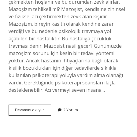
çekmekten hoşlanır ve bu durumdan zevk alırlar.
Mazoşizm tehlikeli mi? Mazoşist, kendisine zihinsel
ve fiziksel acı çektirmekten zevk alan kişidir.
Mazoşizm, bireyin kasıtlı olarak kendine zarar
verdiği ve bu nedenle psikolojik travmaya yol
açabilen bir hastalıktır. Bu hastalığa çocukluk
travması denir. Mazoşist nasil gecer? Günümüzde
mazoşizm sorunu için kesin bir tedavi yöntemi
yoktur. Ancak hastanın ihtiyaçlarına bağlı olarak
kişilik bozuklukları için diğer tedavilerde sıklıkla
kullanılan psikoterapi yoluyla yardım alma olanağı
vardır. Gerektiğinde psikoterapi seansları ilaçla
desteklenebilir. Acı vermeyi seven insana…
Mazoşist
Devamını okuyun
2 Yorum
Olup
Olmadığı
Nasıl
Anlaşılır