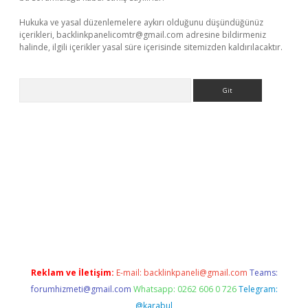
Hukuka ve yasal düzenlemelere aykırı olduğunu düşündüğünüz
içerikleri,
backlinkpanelicomtr@gmail.com
adresine bildirmeniz
halinde, ilgili içerikler yasal süre içerisinde sitemizden kaldırılacaktır.
Arama
r güncel adres
Reklam ve İletişim:
E-mail:
backlinkpaneli@gmail.com
Teams:
forumhizmeti@gmail.com
Whatsapp: 0262 606 0 726
Telegram:
@karabul