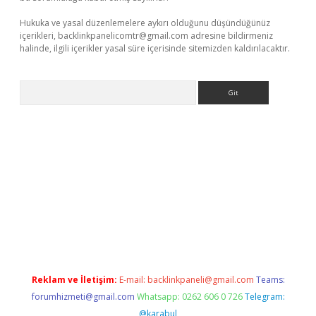
Hukuka ve yasal düzenlemelere aykırı olduğunu düşündüğünüz
içerikleri,
backlinkpanelicomtr@gmail.com
adresine bildirmeniz
halinde, ilgili içerikler yasal süre içerisinde sitemizden kaldırılacaktır.
Arama
r güncel adres
Reklam ve İletişim:
E-mail:
backlinkpaneli@gmail.com
Teams:
forumhizmeti@gmail.com
Whatsapp: 0262 606 0 726
Telegram:
@karabul