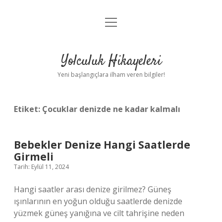
menüyü
Anasayfa
aç
Gizlilik Politikası
Yolculuk Hikayeleri
Yasal Uyarı
Yeni başlangıçlara ilham veren bilgiler!
Hakkımızda
Etiket:
Çocuklar denizde ne kadar kalmalı
Bebekler Denize Hangi Saatlerde
Girmeli
Tarih: Eylül 11, 2024
Hangi saatler arası denize girilmez? Güneş
ışınlarının en yoğun olduğu saatlerde denizde
yüzmek güneş yanığına ve cilt tahrişine neden