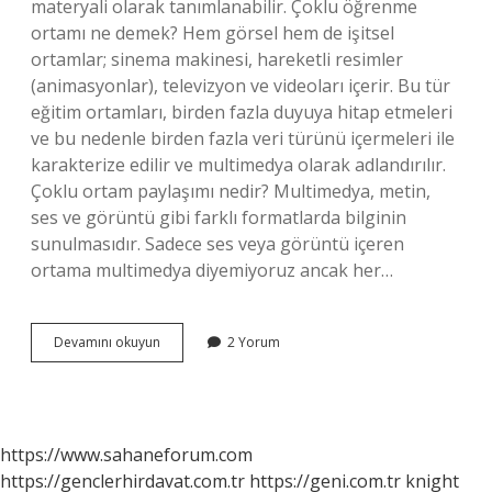
materyali olarak tanımlanabilir. Çoklu öğrenme
ortamı ne demek? Hem görsel hem de işitsel
ortamlar; sinema makinesi, hareketli resimler
(animasyonlar), televizyon ve videoları içerir. Bu tür
eğitim ortamları, birden fazla duyuya hitap etmeleri
ve bu nedenle birden fazla veri türünü içermeleri ile
karakterize edilir ve multimedya olarak adlandırılır.
Çoklu ortam paylaşımı nedir? Multimedya, metin,
ses ve görüntü gibi farklı formatlarda bilginin
sunulmasıdır. Sadece ses veya görüntü içeren
ortama multimedya diyemiyoruz ancak her…
Çoklu
Devamını okuyun
2 Yorum
Ortam
Nedir
Ve
Örnekleri
https://www.sahaneforum.com
https://genclerhirdavat.com.tr
https://geni.com.tr
knight