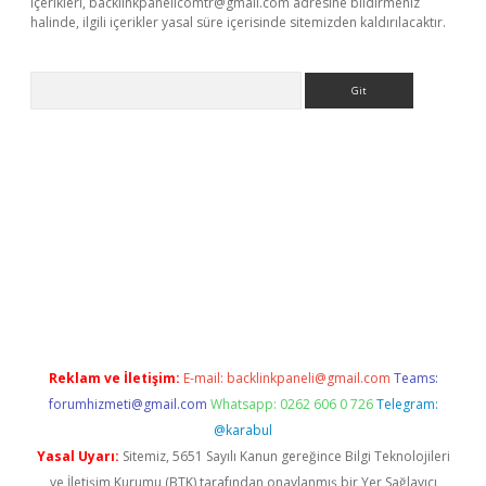
içerikleri,
backlinkpanelicomtr@gmail.com
adresine bildirmeniz
halinde, ilgili içerikler yasal süre içerisinde sitemizden kaldırılacaktır.
Arama
r güncel adres
Reklam ve İletişim:
E-mail:
backlinkpaneli@gmail.com
Teams:
forumhizmeti@gmail.com
Whatsapp: 0262 606 0 726
Telegram:
@karabul
Yasal Uyarı:
Sitemiz, 5651 Sayılı Kanun gereğince Bilgi Teknolojileri
ve İletişim Kurumu (BTK) tarafından onaylanmış bir Yer Sağlayıcı