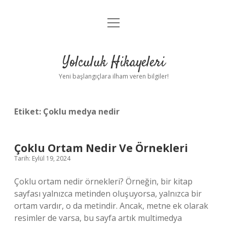
menüyü
Anasayfa
aç
Gizlilik Politikası
Yolculuk Hikayeleri
Yasal Uyarı
Yeni başlangıçlara ilham veren bilgiler!
Hakkımızda
Etiket:
Çoklu medya nedir
Çoklu Ortam Nedir Ve Örnekleri
Tarih: Eylül 19, 2024
Çoklu ortam nedir örnekleri? Örneğin, bir kitap
sayfası yalnızca metinden oluşuyorsa, yalnızca bir
ortam vardır, o da metindir. Ancak, metne ek olarak
resimler de varsa, bu sayfa artık multimedya