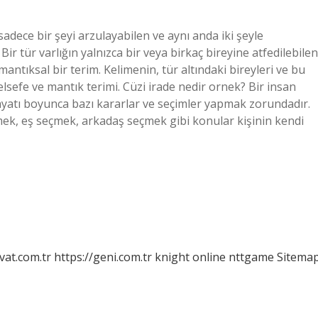
sadece bir şeyi arzulayabilen ve aynı anda iki şeyle
ir tür varlığın yalnızca bir veya birkaç bireyine atfedilebilen
mantıksal bir terim. Kelimenin, tür altındaki bireyleri ve bu
felsefe ve mantık terimi. Cüzi irade nedir ornek? Bir insan
yatı boyunca bazı kararlar ve seçimler yapmak zorundadır.
mek, eş seçmek, arkadaş seçmek gibi konular kişinin kendi
vat.com.tr
https://geni.com.tr
knight online
nttgame
Sitema