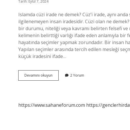
Tarih: Eylül 7, 2024
Islamda cüzi irade ne demek? Cüz’i irade, aynı anda 
ilgilenemeyen insan iradesidir. Cüzi olan ne demek? B
bir durumu, niteliği veya kavramı belirten felsefi ve 
kelimenin belirttiği varlığı ifade eden anlamıyla bir 
hayatında seçimler yapmak zorundadır. Bir insan ha
Yapılan seçimler arasında tercih edilen mesleği seç
küçük iradesini ifade…
Cüzi
Devamını okuyun
2 Yorum
Ne
Demek
Din
https://www.sahaneforum.com
https://genclerhirda