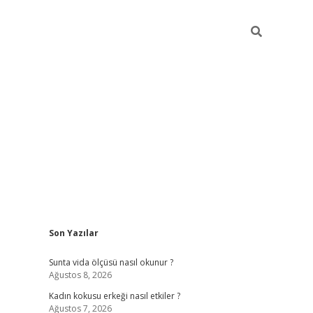
Sidebar
Son Yazılar
betexper giriş
betexpergir.net
betexper güncel
Sunta vida ölçüsü nasıl okunur ?
Ağustos 8, 2026
Kadın kokusu erkeği nasıl etkiler ?
Ağustos 7, 2026