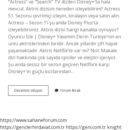
“Actress” ve “Search” TV dizileri Disney+’ta hala
mevcut. Aktris dizisini nereden izleyebilirim? Actress
S1. Sezonu çevrimiçi izleyin, kiralayın veya satın alın.
Actress – Sezon 1’i şu anda Disney Plus’ta
izleyebilirsiniz. Aktris dizisi hangi kanalda oynuyor?
Oyuncu İzle | Disney+ Yasemin Derin Türkiye’nin en
ünlü aktrislerinden biridir. Ancak yıllardır çift hayat
yaşamaktadır. Aktris Netflix’te var mı? Not: Makale
dizi hakkında çok sayıda spoiler ve eleştiri içeriyor.
Şu anda sessiz bir sezon geçiren Netflix’e karşı
Disney+’ın güçlü kozlarından…
Aktris
Devamını okuyun
Yorum Bırak
Dizisi
Yayında
Mı
https://www.sahaneforum.com
https://genclerhirdavat.com.tr
https://geni.com.tr
knight