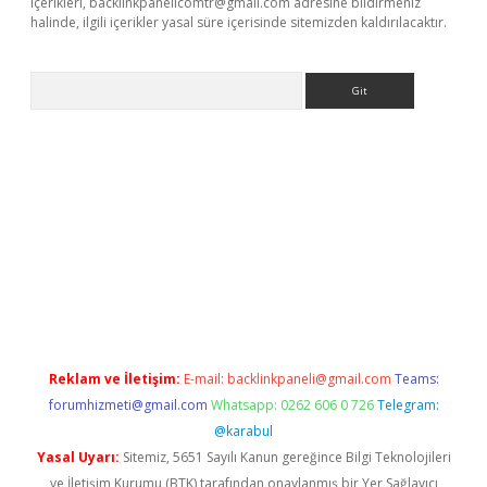
içerikleri,
backlinkpanelicomtr@gmail.com
adresine bildirmeniz
halinde, ilgili içerikler yasal süre içerisinde sitemizden kaldırılacaktır.
Arama
r güncel adres
Reklam ve İletişim:
E-mail:
backlinkpaneli@gmail.com
Teams:
forumhizmeti@gmail.com
Whatsapp: 0262 606 0 726
Telegram:
@karabul
Yasal Uyarı:
Sitemiz, 5651 Sayılı Kanun gereğince Bilgi Teknolojileri
ve İletişim Kurumu (BTK) tarafından onaylanmış bir Yer Sağlayıcı