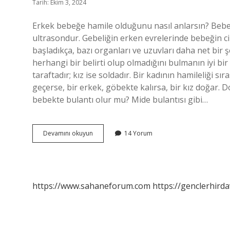
Tarih: Ekim 3, 2024
Erkek bebeğe hamile olduğunu nasıl anlarsın? Bebek
ultrasondur. Gebeliğin erken evrelerinde bebeğin 
başladıkça, bazı organları ve uzuvları daha net bir 
herhangi bir belirti olup olmadığını bulmanın iyi b
taraftadır; kız ise soldadır. Bir kadının hamileliği s
geçerse, bir erkek, göbekte kalırsa, bir kız doğar. 
bebekte bulantı olur mu? Mide bulantısı gibi…
Hamilelikte
Devamını okuyun
14 Yorum
Erkek
Bebek
Belirtileri
Nelerdir
https://www.sahaneforum.com
https://genclerhirda