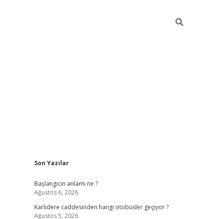
Sidebar
Son Yazılar
betexper giriş
betexpergir.net
betexper günce
Başlangıcın anlamı ne ?
Ağustos 6, 2026
Karlıdere caddesinden hangi otobüsler geçiyor ?
Ağustos 5, 2026