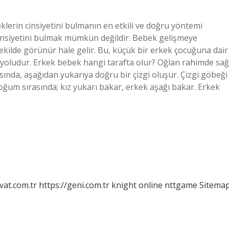
lerin cinsiyetini bulmanın en etkili ve doğru yöntemi
cinsiyetini bulmak mümkün değildir. Bebek gelişmeye
şekilde görünür hale gelir. Bu, küçük bir erkek çocuğuna dair
ir yoludur. Erkek bebek hangi tarafta olur? Oğlan rahimde sağ
ırasında, aşağıdan yukarıya doğru bir çizgi oluşur. Çizgi göbeği
Doğum sırasında; kız yukarı bakar, erkek aşağı bakar. Erkek
vat.com.tr
https://geni.com.tr
knight online
nttgame
Sitema