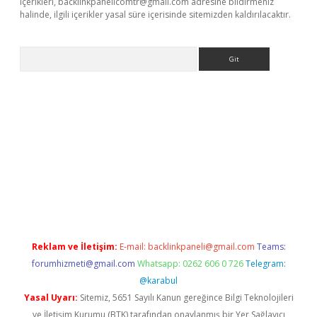
içerikleri,
backlinkpanelicomtr@gmail.com
adresine bildirmeniz
halinde, ilgili içerikler yasal süre içerisinde sitemizden kaldırılacaktır.
Arama
r güncel adres
Reklam ve İletişim:
E-mail:
backlinkpaneli@gmail.com
Teams:
forumhizmeti@gmail.com
Whatsapp: 0262 606 0 726
Telegram:
@karabul
Yasal Uyarı:
Sitemiz, 5651 Sayılı Kanun gereğince Bilgi Teknolojileri
ve İletişim Kurumu (BTK) tarafından onaylanmış bir Yer Sağlayıcı