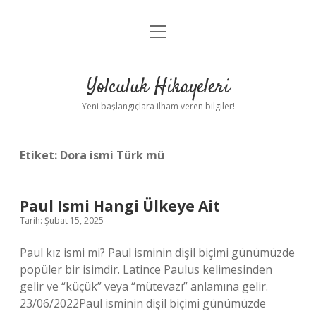
menüyü
Anasayfa
aç
Gizlilik Politikası
Yolculuk Hikayeleri
Yasal Uyarı
Yeni başlangıçlara ilham veren bilgiler!
Hakkımızda
Etiket:
Dora ismi Türk mü
Paul Ismi Hangi Ülkeye Ait
Tarih: Şubat 15, 2025
Paul kız ismi mi? Paul isminin dişil biçimi günümüzde
popüler bir isimdir. Latince Paulus kelimesinden
gelir ve “küçük” veya “mütevazı” anlamına gelir.
23/06/2022Paul isminin dişil biçimi günümüzde