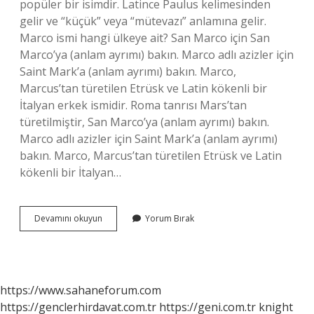
popüler bir isimdir. Latince Paulus kelimesinden
gelir ve “küçük” veya “mütevazı” anlamına gelir.
Marco ismi hangi ülkeye ait? San Marco için San
Marco’ya (anlam ayrımı) bakın. Marco adlı azizler için
Saint Mark’a (anlam ayrımı) bakın. Marco,
Marcus’tan türetilen Etrüsk ve Latin kökenli bir
İtalyan erkek ismidir. Roma tanrısı Mars’tan
türetilmiştir, San Marco’ya (anlam ayrımı) bakın.
Marco adlı azizler için Saint Mark’a (anlam ayrımı)
bakın. Marco, Marcus’tan türetilen Etrüsk ve Latin
kökenli bir İtalyan…
Paul
Devamını okuyun
Yorum Bırak
Ismi
Hangi
Ülkeye
Ait
https://www.sahaneforum.com
https://genclerhirdavat.com.tr
https://geni.com.tr
knight