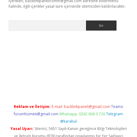
içerikleri,
backlinkpanelicomtr@gmail.com
adresine bildirmeniz
halinde, ilgili içerikler yasal süre içerisinde sitemizden kaldırılacaktır.
Arama
xper güncel adres
Reklam ve İletişim:
E-mail:
backlinkpaneli@gmail.com
Teams:
forumhizmeti@gmail.com
Whatsapp: 0262 606 0 726
Telegram:
@karabul
Yasal Uyarı:
Sitemiz, 5651 Sayılı Kanun gereğince Bilgi Teknolojileri
ve İletişim Kurumu (BTK) tarafından onaylanmış bir Yer Sağlayıcı