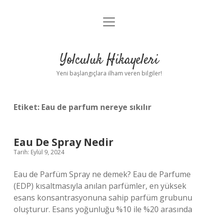
menüyü
Anasayfa
aç
Gizlilik Politikası
Yolculuk Hikayeleri
Yasal Uyarı
Yeni başlangıçlara ilham veren bilgiler!
Hakkımızda
Etiket:
Eau de parfum nereye sıkılır
Eau De Spray Nedir
Tarih: Eylül 9, 2024
Eau de Parfüm Spray ne demek? Eau de Parfume
(EDP) kısaltmasıyla anılan parfümler, en yüksek
esans konsantrasyonuna sahip parfüm grubunu
oluşturur. Esans yoğunluğu %10 ile %20 arasında