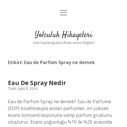
menüyü
Anasayfa
aç
Gizlilik Politikası
Yolculuk Hikayeleri
Yasal Uyarı
Yeni başlangıçlara ilham veren bilgiler!
Hakkımızda
Etiket:
Eau de Parfüm Spray ne demek
Eau De Spray Nedir
Tarih: Eylül 9, 2024
Eau de Parfüm Spray ne demek? Eau de Parfume
(EDP) kısaltmasıyla anılan parfümler, en yüksek
esans konsantrasyonuna sahip parfüm grubunu
oluşturur. Esans yoğunluğu %10 ile %20 arasında