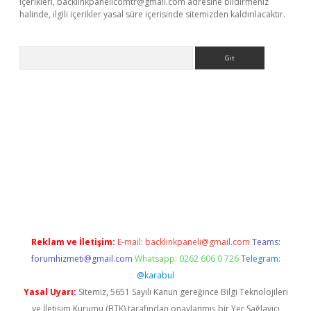
içerikleri,
backlinkpanelicomtr@gmail.com
adresine bildirmeniz
halinde, ilgili içerikler yasal süre içerisinde sitemizden kaldırılacaktır.
Arama
r güncel adres
Reklam ve İletişim:
E-mail:
backlinkpaneli@gmail.com
Teams:
forumhizmeti@gmail.com
Whatsapp: 0262 606 0 726
Telegram:
@karabul
Yasal Uyarı:
Sitemiz, 5651 Sayılı Kanun gereğince Bilgi Teknolojileri
ve İletişim Kurumu (BTK) tarafından onaylanmış bir Yer Sağlayıcı