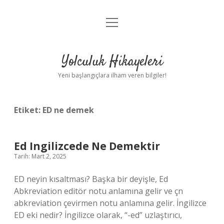
menüyü
Anasayfa
aç
Gizlilik Politikası
Yolculuk Hikayeleri
Yasal Uyarı
Yeni başlangıçlara ilham veren bilgiler!
Hakkımızda
Etiket:
ED ne demek
Ed Ingilizcede Ne Demektir
Tarih: Mart 2, 2025
ED neyin kısaltması? Başka bir deyişle, Ed
Abkreviation editör notu anlamına gelir ve çn
abkreviation çevirmen notu anlamına gelir. İngilizce
ED eki nedir? İngilizce olarak, “-ed” uzlaştırıcı,