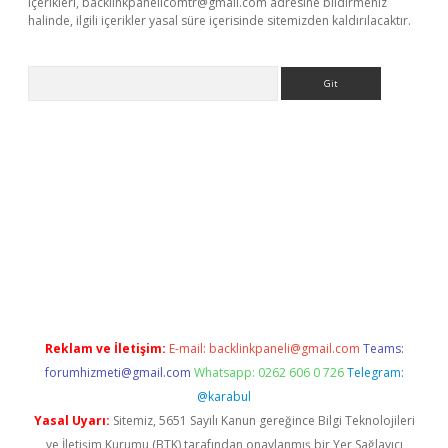
içerikleri,
backlinkpanelicomtr@gmail.com
adresine bildirmeniz
halinde, ilgili içerikler yasal süre içerisinde sitemizden kaldırılacaktır.
Arama
r güncel adres
Reklam ve İletişim:
E-mail:
backlinkpaneli@gmail.com
Teams:
forumhizmeti@gmail.com
Whatsapp: 0262 606 0 726
Telegram:
@karabul
Yasal Uyarı:
Sitemiz, 5651 Sayılı Kanun gereğince Bilgi Teknolojileri
ve İletişim Kurumu (BTK) tarafından onaylanmış bir Yer Sağlayıcı