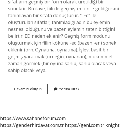
sıfatların geçmiş bir form olarak üretildiği bir
sonektir. Bu ilave, fiili de geçmişten önce geldiği ismi
tanımlayan bir sıfata dönüştürür. “-Ed” ile
oluşturulan sıfatlar, tanımladığı adın bu eylemin
nesnesi olduğunu ve bazen eylemin zaten bittiğini
belirtir. ED neden eklenir? Geçmiş form modunu
oluşturmak için fiilin köküne -ed (bazen -en) sonek
eklenir (örn. Oynatma, oynatma). İşlev, basit bir
geçmiş yaratmak (örneğin, oynanan), mükemmel
zaman görmek (bir oyuna sahip, sahip olacak veya
sahip olacak veya…
Ed
Devamını okuyun
Yorum Bırak
Ingilizcede
Ne
Demektir
https://www.sahaneforum.com
https://genclerhirdavat.com.tr
https://geni.com.tr
knight