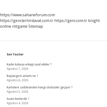
Dökümü
Nasıl
Çıkarılır
https://www.sahaneforum.com
https://genclerhirdavat.com.tr
https://geni.com.tr
knight
online
nttgame
Sitemap
Sidebar
Son Yazılar
Kadın kokusu erkeği nasıl etkiler ?
Ağustos 7, 2026
Başlangıcın anlamı ne ?
Ağustos 6, 2026
Karlıdere caddesinden hangi otobüsler geçiyor ?
Ağustos 5, 2026
Avam kimlerdir ?
Ağustos 4, 2026