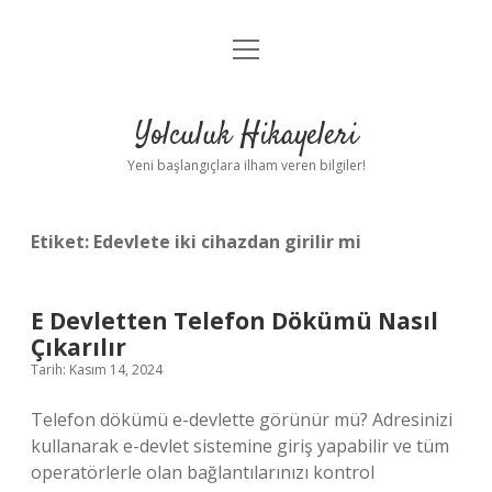
menüyü
Anasayfa
aç
Gizlilik Politikası
Yolculuk Hikayeleri
Yasal Uyarı
Yeni başlangıçlara ilham veren bilgiler!
Hakkımızda
Etiket:
Edevlete iki cihazdan girilir mi
E Devletten Telefon Dökümü Nasıl
Çıkarılır
Tarih: Kasım 14, 2024
Telefon dökümü e-devlette görünür mü? Adresinizi
kullanarak e-devlet sistemine giriş yapabilir ve tüm
operatörlerle olan bağlantılarınızı kontrol