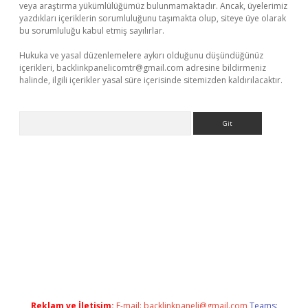
veya araştırma yükümlülüğümüz bulunmamaktadır. Ancak, üyelerimiz
yazdıkları içeriklerin sorumluluğunu taşımakta olup, siteye üye olarak
bu sorumluluğu kabul etmiş sayılırlar.
Hukuka ve yasal düzenlemelere aykırı olduğunu düşündüğünüz
içerikleri,
backlinkpanelicomtr@gmail.com
adresine bildirmeniz
halinde, ilgili içerikler yasal süre içerisinde sitemizden kaldırılacaktır.
Arama
r güncel adres
Reklam ve İletişim:
E-mail:
backlinkpaneli@gmail.com
Teams: