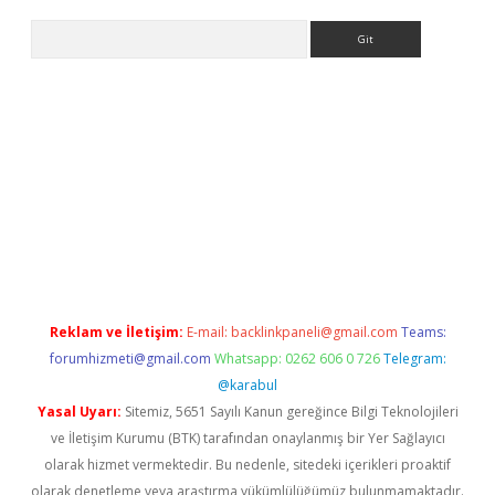
Arama
r güncel adres
Reklam ve İletişim:
E-mail:
backlinkpaneli@gmail.com
Teams:
forumhizmeti@gmail.com
Whatsapp: 0262 606 0 726
Telegram:
@karabul
Yasal Uyarı:
Sitemiz, 5651 Sayılı Kanun gereğince Bilgi Teknolojileri
ve İletişim Kurumu (BTK) tarafından onaylanmış bir Yer Sağlayıcı
olarak hizmet vermektedir. Bu nedenle, sitedeki içerikleri proaktif
olarak denetleme veya araştırma yükümlülüğümüz bulunmamaktadır.