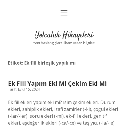
menüyü
Anasayfa
aç
Gizlilik Politikası
Yolculuk Hikayeleri
Yasal Uyarı
Yeni başlangıçlara ilham veren bilgiler!
Hakkımızda
Etiket:
Ek fiil birleşik yapılı mı
Ek Fiil Yapım Eki Mi Çekim Eki Mi
Tarih: Eylül 15, 2024
Ek fiil ekleri yapım eki mi? İsim çekim ekleri. Durum
ekleri, sahiplik ekleri, izafi zamirler (-ki), çoğul ekleri
(-lar/-ler), soru ekleri (-mi), ek-fiil ekleri, genitif
ekleri, eşdeğerlik ekleri (-ca/-ce) ve taşıyıcı. (-la/-le)