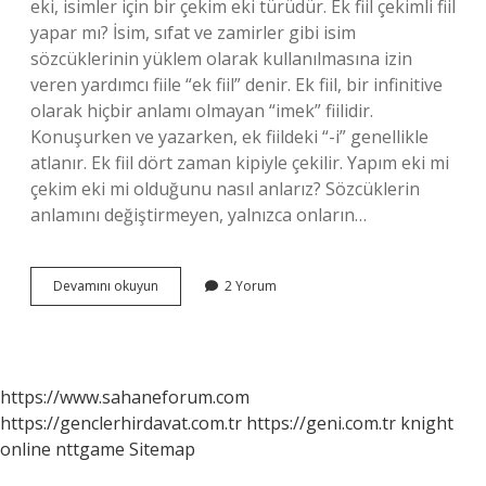
eki, isimler için bir çekim eki türüdür. Ek fiil çekimli fiil
yapar mı? İsim, sıfat ve zamirler gibi isim
sözcüklerinin yüklem olarak kullanılmasına izin
veren yardımcı fiile “ek fiil” denir. Ek fiil, bir infinitive
olarak hiçbir anlamı olmayan “imek” fiilidir.
Konuşurken ve yazarken, ek fiildeki “-i” genellikle
atlanır. Ek fiil dört zaman kipiyle çekilir. Yapım eki mi
çekim eki mi olduğunu nasıl anlarız? Sözcüklerin
anlamını değiştirmeyen, yalnızca onların…
Ek
Devamını okuyun
2 Yorum
Fiil
Yapım
Eki
Mi
Çekim
https://www.sahaneforum.com
Eki
https://genclerhirdavat.com.tr
https://geni.com.tr
knight
Mi
online
nttgame
Sitemap