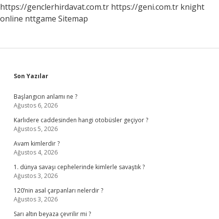
https://genclerhirdavat.com.tr
https://geni.com.tr
knight
online
nttgame
Sitemap
Sidebar
Son Yazılar
Başlangıcın anlamı ne ?
Ağustos 6, 2026
Karlıdere caddesinden hangi otobüsler geçiyor ?
Ağustos 5, 2026
Avam kimlerdir ?
Ağustos 4, 2026
1. dünya savaşı cephelerinde kimlerle savaştık ?
Ağustos 3, 2026
120’nin asal çarpanları nelerdir ?
Ağustos 3, 2026
Sarı altın beyaza çevrilir mi ?