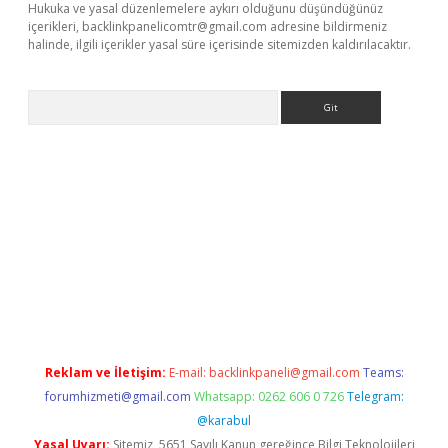
Hukuka ve yasal düzenlemelere aykırı olduğunu düşündüğünüz
içerikleri,
backlinkpanelicomtr@gmail.com
adresine bildirmeniz
halinde, ilgili içerikler yasal süre içerisinde sitemizden kaldırılacaktır.
Arama
r güncel adres
Reklam ve İletişim:
E-mail:
backlinkpaneli@gmail.com
Teams:
forumhizmeti@gmail.com
Whatsapp: 0262 606 0 726
Telegram:
@karabul
Yasal Uyarı:
Sitemiz, 5651 Sayılı Kanun gereğince Bilgi Teknolojileri