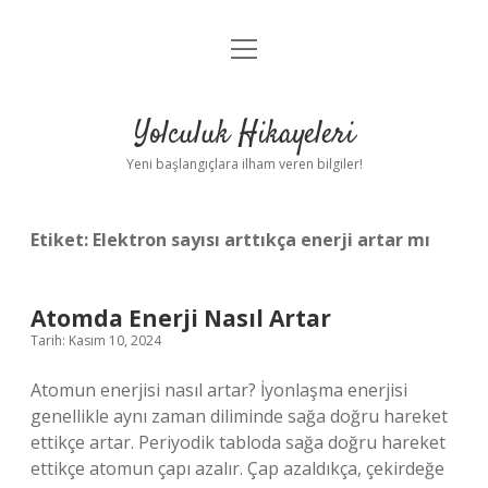
menüyü
Anasayfa
aç
Gizlilik Politikası
Yolculuk Hikayeleri
Yasal Uyarı
Yeni başlangıçlara ilham veren bilgiler!
Hakkımızda
Etiket:
Elektron sayısı arttıkça enerji artar mı
Atomda Enerji Nasıl Artar
Tarih: Kasım 10, 2024
Atomun enerjisi nasıl artar? İyonlaşma enerjisi
genellikle aynı zaman diliminde sağa doğru hareket
ettikçe artar. Periyodik tabloda sağa doğru hareket
ettikçe atomun çapı azalır. Çap azaldıkça, çekirdeğe