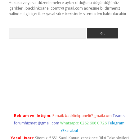
Hukuka ve yasal düzenlemelere aykırı olduğunu düşündüğünüz
içerikleri,
backlinkpanelicomtr@gmail.com
adresine bildirmeniz
halinde, ilgili içerikler yasal süre içerisinde sitemizden kaldırılacaktır.
Arama
r güncel adres
Reklam ve İletişim:
E-mail:
backlinkpaneli@gmail.com
Teams:
forumhizmeti@gmail.com
Whatsapp: 0262 606 0 726
Telegram:
@karabul
Yasal Uyarı:
Sitemiz, 5651 Sayılı Kanun gereğince Bilgi Teknolojileri