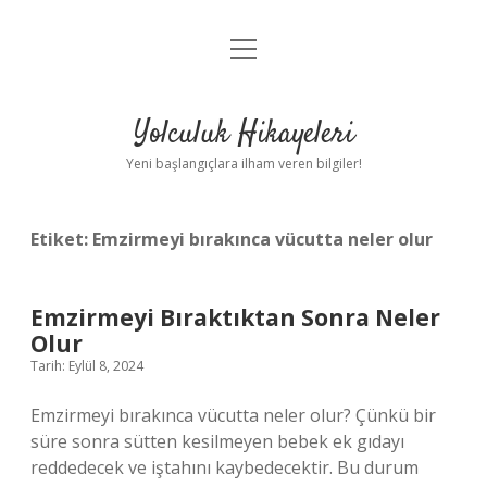
menüyü
Anasayfa
aç
Gizlilik Politikası
Yolculuk Hikayeleri
Yasal Uyarı
Yeni başlangıçlara ilham veren bilgiler!
Hakkımızda
Etiket:
Emzirmeyi bırakınca vücutta neler olur
Emzirmeyi Bıraktıktan Sonra Neler
Olur
Tarih: Eylül 8, 2024
Emzirmeyi bırakınca vücutta neler olur? Çünkü bir
süre sonra sütten kesilmeyen bebek ek gıdayı
reddedecek ve iştahını kaybedecektir. Bu durum