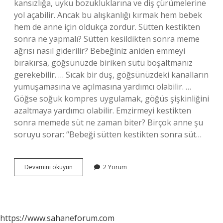
kansızlığa, uyku bozukluklarına ve diş çürümelerine
yol açabilir. Ancak bu alışkanlığı kırmak hem bebek
hem de anne için oldukça zordur. Sütten kestikten
sonra ne yapmalı? Sütten kesildikten sonra meme
ağrısı nasıl giderilir? Bebeğiniz aniden emmeyi
bırakırsa, göğsünüzde biriken sütü boşaltmanız
gerekebilir. … Sıcak bir duş, göğsünüzdeki kanalların
yumuşamasına ve açılmasına yardımcı olabilir. …
Göğse soğuk kompres uygulamak, göğüs şişkinliğini
azaltmaya yardımcı olabilir. Emzirmeyi kestikten
sonra memede süt ne zaman biter? Birçok anne şu
soruyu sorar: “Bebeği sütten kestikten sonra süt…
Emzirmeyi
Devamını okuyun
2 Yorum
Bıraktıktan
Sonra
Neler
Olur
https://www.sahaneforum.com