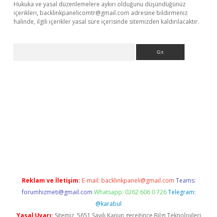
Hukuka ve yasal düzenlemelere aykırı olduğunu düşündüğünüz
içerikleri,
backlinkpanelicomtr@gmail.com
adresine bildirmeniz
halinde, ilgili içerikler yasal süre içerisinde sitemizden kaldırılacaktır.
Arama
r güncel adres
Reklam ve İletişim:
E-mail:
backlinkpaneli@gmail.com
Teams:
forumhizmeti@gmail.com
Whatsapp: 0262 606 0 726
Telegram:
@karabul
Yasal Uyarı:
Sitemiz, 5651 Sayılı Kanun gereğince Bilgi Teknolojileri