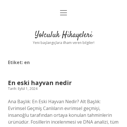
menüyü
Anasayfa
aç
Gizlilik Politikası
Yolculuk Hikayeleri
Yasal Uyarı
Yeni başlangıçlara ilham veren bilgiler!
Hakkımızda
Etiket:
en
En eski hayvan nedir
Tarih: Eylül 1, 2024
Ana Başlık: En Eski Hayvan Nedir? Alt Başlık:
Evrimsel Geçmiş Canlıların evrimsel geçmişi,
insanoğlu tarafından ortaya konulan tahminlerin
ürünüdür. Fosillerin incelenmesi ve DNA analizi, tüm